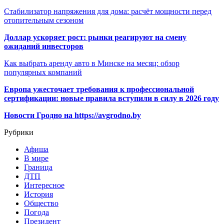
Стабилизатор напряжения для дома: расчёт мощности перед
отопительным сезоном
Доллар ускоряет рост: рынки реагируют на смену
ожиданий инвесторов
Как выбрать аренду авто в Минске на месяц: обзор
популярных компаний
Европа ужесточает требования к профессиональной
сертификации: новые правила вступили в силу в 2026 году
Новости Гродно на https://avgrodno.by
Рубрики
Афиша
В мире
Граница
ДТП
Интересное
История
Общество
Погода
Президент