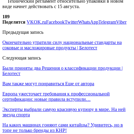
Технический регламент относительно упаковки в новом
виде начнет действовать с 15 августа.
189
Поделится
VK
OK.ru
Facebook
Twitter
WhatsApp
Telegram
Viber
Предыдущая запись
Окончательно утратили силу национальные стандарты на
соковые и масложировые продукты | Белотест
Следующая запись
Были приняты два Решения о классификации продукции |
Белотест
Вам также могут понравиться
Еще от автора
Европа ужесточает требования к профессиональной
сертификации: новые правила вступили…
Эксперты выбрали самую красивую купюру в мире. На ней
звезда спорта
На каких машинах гоняют сами китайцы? Удивитесь, но в
топе не только бренды из КНР!