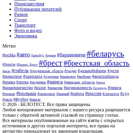
Происшествия
Публикации читателей
Разное
Спорт
Транспорт
Фото и видео
Экономика
Метки
#беларусь
#авто
#барановичи
#tochka
#автобус
#армия
#брест
#брестская_область
#берёза
#бизнес_брест
#гибель
#дети
#дальнобойщик
#гродно
#вело
#гродненская_область
#зарплата
#животное
#контрабанда
#каменец
#кобрин
#здоровье
#минск
#кража
#литва
#минская_область
#медицина
#мото
#мошенничество
#недвижимость
#пинск
#налог
#наркотик
#очередь
#польша
#россия
#работа
#суд
#пожар
#приговор
#пьяный
#сигарета
#футбол
#школа
#такси
© 2026 - БЕЛОТЕСТ. Все права защищены.
Любое копирование материалов с нашего ресурса разрешается
только с обратной активной ссылкой на страницу статьи.
Все материалы опубликованные на сайте взяты с открытых
источников и других порталов интернета, все права на
авторство принадлежат их законным владельцам.