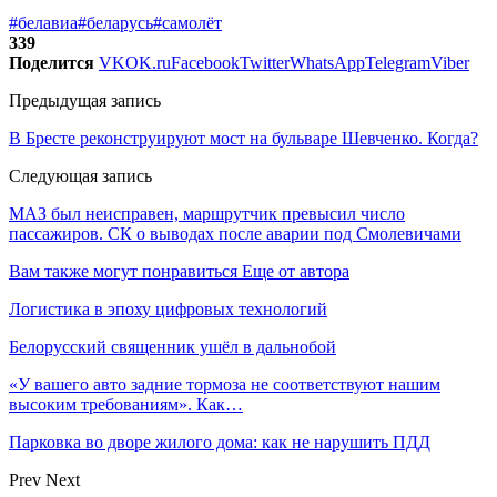
#белавиа
#беларусь
#самолёт
339
Поделится
VK
OK.ru
Facebook
Twitter
WhatsApp
Telegram
Viber
Предыдущая запись
В Бресте реконструируют мост на бульваре Шевченко. Когда?
Следующая запись
МАЗ был неисправен, маршрутчик превысил число
пассажиров. СК о выводах после аварии под Смолевичами
Вам также могут понравиться
Еще от автора
Логистика в эпоху цифровых технологий
Белорусский священник ушёл в дальнобой
«У вашего авто задние тормоза не соответствуют нашим
высоким требованиям». Как…
Парковка во дворе жилого дома: как не нарушить ПДД
Prev
Next