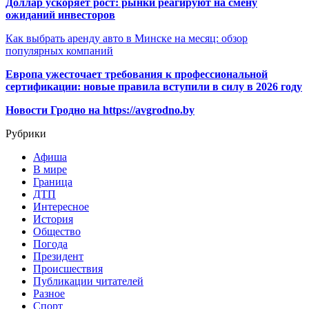
Доллар ускоряет рост: рынки реагируют на смену
ожиданий инвесторов
Как выбрать аренду авто в Минске на месяц: обзор
популярных компаний
Европа ужесточает требования к профессиональной
сертификации: новые правила вступили в силу в 2026 году
Новости Гродно на https://avgrodno.by
Рубрики
Афиша
В мире
Граница
ДТП
Интересное
История
Общество
Погода
Президент
Происшествия
Публикации читателей
Разное
Спорт