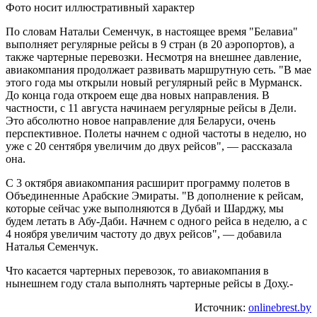
Фото носит иллюстративный характер
По словам Натальи Семенчук, в настоящее время "Белавиа"
выполняет регулярные рейсы в 9 стран (в 20 аэропортов), а
также чартерные перевозки. Несмотря на внешнее давление,
авиакомпания продолжает развивать маршрутную сеть. "В мае
этого года мы открыли новый регулярный рейс в Мурманск.
До конца года откроем еще два новых направления. В
частности, с 11 августа начинаем регулярные рейсы в Дели.
Это абсолютно новое направление для Беларуси, очень
перспективное. Полеты начнем с одной частоты в неделю, но
уже с 20 сентября увеличим до двух рейсов", — рассказала
она.
С 3 октября авиакомпания расширит программу полетов в
Объединенные Арабские Эмираты. "В дополнение к рейсам,
которые сейчас уже выполняются в Дубай и Шарджу, мы
будем летать в Абу-Даби. Начнем с одного рейса в неделю, а с
4 ноября увеличим частоту до двух рейсов", — добавила
Наталья Семенчук.
Что касается чартерных перевозок, то авиакомпания в
нынешнем году стала выполнять чартерные рейсы в Доху.-
Источник:
onlinebrest.by