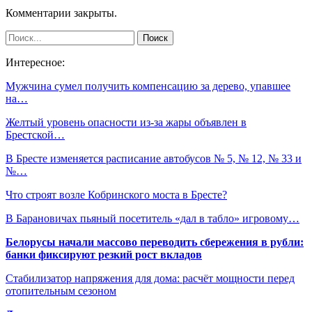
Комментарии закрыты.
Интересное:
Мужчина сумел получить компенсацию за дерево, упавшее
на…
Желтый уровень опасности из-за жары объявлен в
Брестской…
В Бресте изменяется расписание автобусов № 5, № 12, № 33 и
№…
Что строят возле Кобринского моста в Бресте?
В Барановичах пьяный посетитель «дал в табло» игровому…
Белорусы начали массово переводить сбережения в рубли:
банки фиксируют резкий рост вкладов
Стабилизатор напряжения для дома: расчёт мощности перед
отопительным сезоном