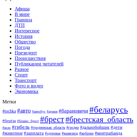
Афиша
В мире
Граница
ДТП
Интересное
История
Общество
Погода
Президент
Происшествия
Публикации читателей
Разное
Спорт
Транспорт
Фото и видео
Экономика
Метки
#беларусь
#авто
#барановичи
#tochka
#автобус
#армия
#брест
#брестская_область
#берёза
#бизнес_брест
#гибель
#дети
#дальнобойщик
#гродно
#вело
#гродненская_область
#зарплата
#животное
#контрабанда
#каменец
#кобрин
#здоровье