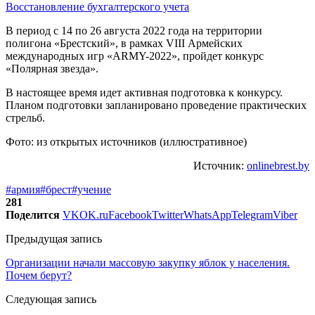
Восстановление бухгалтерского учета
В период с 14 по 26 августа 2022 года на территории
полигона «Брестский», в рамках VIII Армейских
международных игр «ARMY-2022», пройдет конкурс
«Полярная звезда».
В настоящее время идет активная подготовка к конкурсу.
Планом подготовки запланировано проведение практических
стрельб.
Фото: из открытых источников (иллюстративное)
Источник:
onlinebrest.by
#армия
#брест
#учение
281
Поделится
VK
OK.ru
Facebook
Twitter
WhatsApp
Telegram
Viber
Предыдущая запись
Организации начали массовую закупку яблок у населения.
Почем берут?
Следующая запись