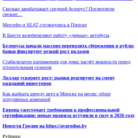
Сколько зарабатывает средний белорус? Посмотрели
свежие…
Mercedes и SEAT столкнулись в Пинске
В Бресте возобновляют работу «дачные» автобусы
Белорусы начали массово переводить сбережения в рубли:
банки фиксируют резкий рост вкладов
Стабилизатор напряжения для дома: расчёт мощности перед
отопительным сезоном
Доллар ускоряет рост: рынки реагируют на смену
ожиданий инвесторов
Как выбрать аренду авто в Минске на месяц: обзор
популярных компаний
Европа ужесточает требования к профессиональной
сертификации: новые правила вступили в силу в 2026 году
Новости Гродно на https://avgrodno.by
Рубрики