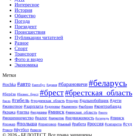
Интересное
История
Общество
Погода
Президент
Происшествия
Публикации читателей
Разное
Спорт
Транспорт
Фото и видео
Экономика
Метки
#беларусь
#авто
#барановичи
#tochka
#автобус
#армия
#брест
#брестская_область
#берёза
#бизнес_брест
#гибель
#дети
#дальнобойщик
#гродно
#вело
#гродненская_область
#зарплата
#животное
#контрабанда
#каменец
#кобрин
#здоровье
#минск
#кража
#литва
#минская_область
#медицина
#мото
#мошенничество
#недвижимость
#пинск
#налог
#наркотик
#очередь
#польша
#россия
#работа
#суд
#пожар
#приговор
#пьяный
#сигарета
#футбол
#школа
#такси
© 2026 - БЕЛОТЕСТ. Все права защищены.