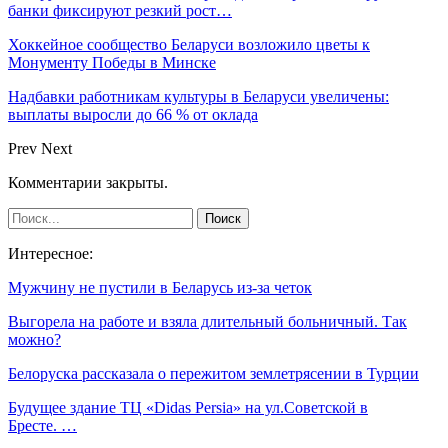
банки фиксируют резкий рост…
Хоккейное сообщество Беларуси возложило цветы к
Монументу Победы в Минске
Надбавки работникам культуры в Беларуси увеличены:
выплаты выросли до 66 % от оклада
Prev
Next
Комментарии закрыты.
Интересное:
Мужчину не пустили в Беларусь из-за четок
Выгорела на работе и взяла длительный больничный. Так
можно?
Белоруска рассказала о пережитом землетрясении в Турции
Будущее здание ТЦ «Didas Persia» на ул.Советской в
Бресте. …