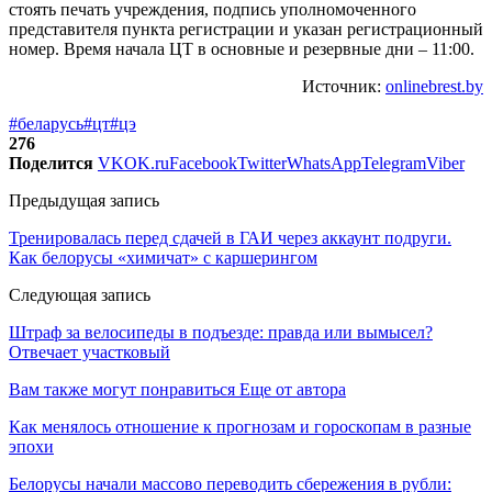
стоять печать учреждения, подпись уполномоченного
представителя пункта регистрации и указан регистрационный
номер. Время начала ЦТ в основные и резервные дни – 11:00.
Источник:
onlinebrest.by
#беларусь
#цт
#цэ
276
Поделится
VK
OK.ru
Facebook
Twitter
WhatsApp
Telegram
Viber
Предыдущая запись
Тренировалась перед сдачей в ГАИ через аккаунт подруги.
Как белорусы «химичат» с каршерингом
Следующая запись
Штраф за велосипеды в подъезде: правда или вымысел?
Отвечает участковый
Вам также могут понравиться
Еще от автора
Как менялось отношение к прогнозам и гороскопам в разные
эпохи
Белорусы начали массово переводить сбережения в рубли: