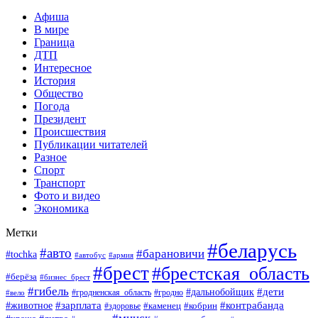
Афиша
В мире
Граница
ДТП
Интересное
История
Общество
Погода
Президент
Происшествия
Публикации читателей
Разное
Спорт
Транспорт
Фото и видео
Экономика
Метки
#беларусь
#авто
#барановичи
#tochka
#автобус
#армия
#брест
#брестская_область
#берёза
#бизнес_брест
#гибель
#дети
#дальнобойщик
#гродно
#вело
#гродненская_область
#зарплата
#животное
#контрабанда
#каменец
#кобрин
#здоровье