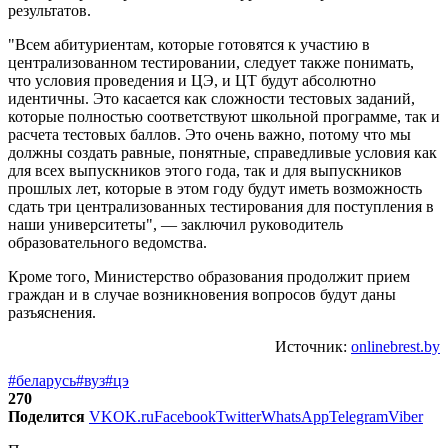
результатов.
"Всем абитуриентам, которые готовятся к участию в
централизованном тестировании, следует также понимать,
что условия проведения и ЦЭ, и ЦТ будут абсолютно
идентичны. Это касается как сложности тестовых заданий,
которые полностью соответствуют школьной программе, так и
расчета тестовых баллов. Это очень важно, потому что мы
должны создать равные, понятные, справедливые условия как
для всех выпускников этого года, так и для выпускников
прошлых лет, которые в этом году будут иметь возможность
сдать три централизованных тестирования для поступления в
наши университеты", — заключил руководитель
образовательного ведомства.
Кроме того, Министерство образования продолжит прием
граждан и в случае возникновения вопросов будут даны
разъяснения.
Источник:
onlinebrest.by
#беларусь
#вуз
#цэ
270
Поделится
VK
OK.ru
Facebook
Twitter
WhatsApp
Telegram
Viber