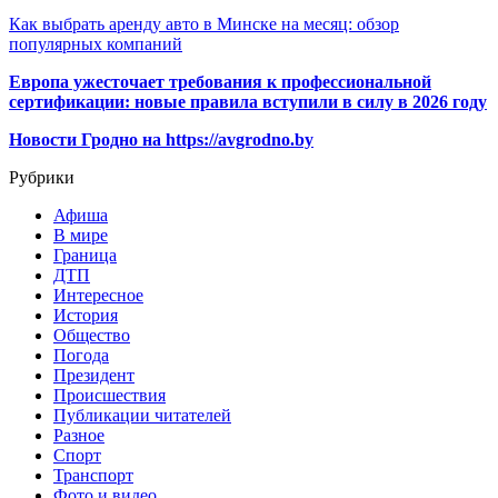
Как выбрать аренду авто в Минске на месяц: обзор
популярных компаний
Европа ужесточает требования к профессиональной
сертификации: новые правила вступили в силу в 2026 году
Новости Гродно на https://avgrodno.by
Рубрики
Афиша
В мире
Граница
ДТП
Интересное
История
Общество
Погода
Президент
Происшествия
Публикации читателей
Разное
Спорт
Транспорт
Фото и видео