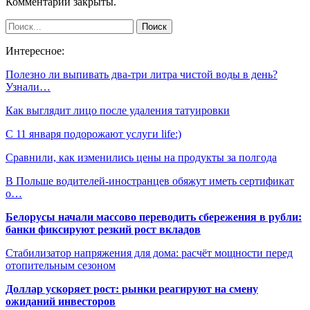
Комментарии закрыты.
Интересное:
Полезно ли выпивать два-три литра чистой воды в день?
Узнали…
Как выглядит лицо после удаления татуировки
С 11 января подорожают услуги life:)
Сравнили, как изменились цены на продукты за полгода
В Польше водителей-иностранцев обяжут иметь сертификат
о…
Белорусы начали массово переводить сбережения в рубли:
банки фиксируют резкий рост вкладов
Стабилизатор напряжения для дома: расчёт мощности перед
отопительным сезоном
Доллар ускоряет рост: рынки реагируют на смену
ожиданий инвесторов