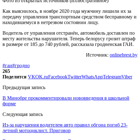
Фото из открытых источников (иллюстративное)
Как выяснилось, в ноябре 2020 года мужчину лишили их за
передачу управления транспортным средством бесправному и
находившемуся в нетрезвом состоянии лицу.
Водитель от управления отстранён, автомобиль доставлен по
месту жительства нарушителя. Теперь белорусу грозит штраф
в размере от 185 до 740 рублей, рассказала гродненская ГАИ.
Источник:
onlinebrest.by
#гаи
#гродно
265
Поделится
VK
OK.ru
Facebook
Twitter
WhatsApp
Telegram
Viber
Предыдущая запись
В Минобре прокомментировали нововведения в школьной
форме
Следующая запись
Из-за нарушения водителем авто правил обгона погиб 23-
летний мотоциклист. Приговор