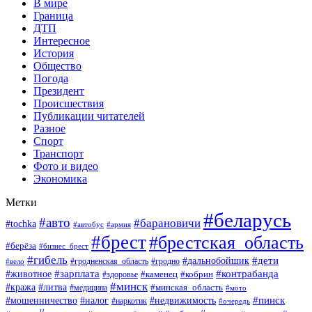
В мире
Граница
ДТП
Интересное
История
Общество
Погода
Президент
Происшествия
Публикации читателей
Разное
Спорт
Транспорт
Фото и видео
Экономика
Метки
#беларусь
#авто
#барановичи
#tochka
#автобус
#армия
#брест
#брестская_область
#берёза
#бизнес_брест
#гибель
#дети
#дальнобойщик
#гродно
#вело
#гродненская_область
#зарплата
#животное
#контрабанда
#каменец
#кобрин
#здоровье
#минск
#кража
#литва
#минская_область
#медицина
#мото
#мошенничество
#недвижимость
#пинск
#налог
#наркотик
#очередь