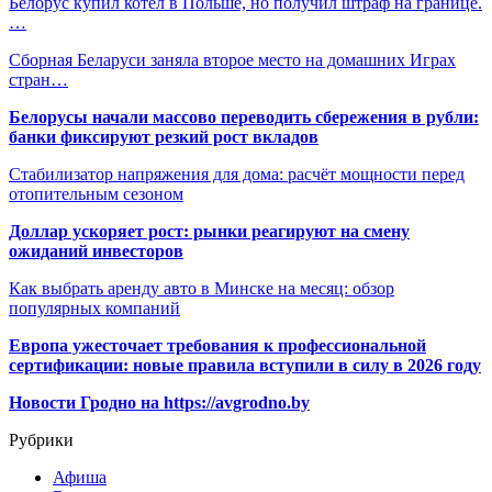
Белорус купил котел в Польше, но получил штраф на границе.
…
Сборная Беларуси заняла второе место на домашних Играх
стран…
Белорусы начали массово переводить сбережения в рубли:
банки фиксируют резкий рост вкладов
Стабилизатор напряжения для дома: расчёт мощности перед
отопительным сезоном
Доллар ускоряет рост: рынки реагируют на смену
ожиданий инвесторов
Как выбрать аренду авто в Минске на месяц: обзор
популярных компаний
Европа ужесточает требования к профессиональной
сертификации: новые правила вступили в силу в 2026 году
Новости Гродно на https://avgrodno.by
Рубрики
Афиша