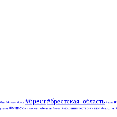
#брест
#брестская_область
#
ёза
#вело
#бизнес_брест
#минск
#мошенничество
#минская_область
#налог
дицина
#мото
#наркотик