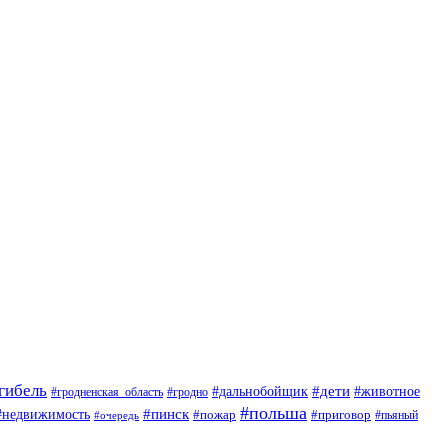
гибель
#дети
#животное
#дальнобойщик
#гродно
#гродненская_область
#польша
#недвижимость
#пинск
#пожар
#приговор
#пьяный
#очередь