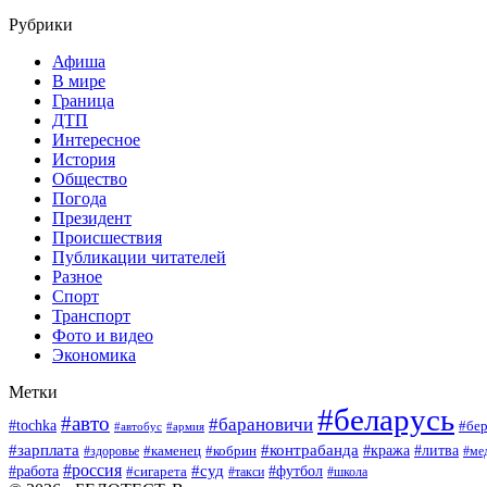
Рубрики
Афиша
В мире
Граница
ДТП
Интересное
История
Общество
Погода
Президент
Происшествия
Публикации читателей
Разное
Спорт
Транспорт
Фото и видео
Экономика
Метки
#беларусь
#авто
#барановичи
#tochka
#бер
#автобус
#армия
#зарплата
#контрабанда
#кража
#литва
#каменец
#кобрин
#ме
#здоровье
#россия
#работа
#суд
#футбол
#сигарета
#школа
#такси