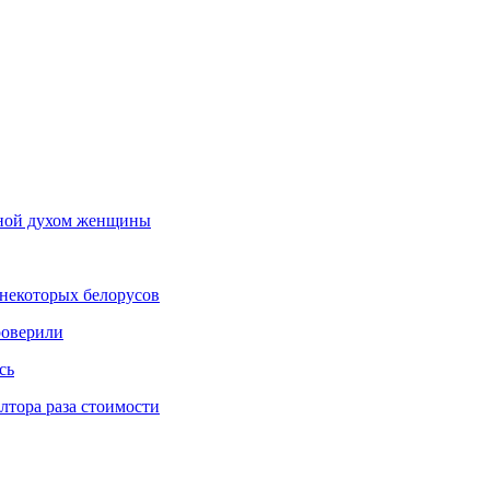
льной духом женщины
некоторых белорусов
роверили
сь
тора раза стоимости