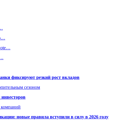
и…
до…
Note…
о…
банки фиксируют резкий рост вкладов
топительным сезоном
 инвесторов
х компаний
кации: новые правила вступили в силу в 2026 году