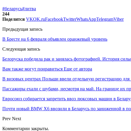
#беларусь
#литва
244
Поделится
VK
OK.ru
Facebook
Twitter
WhatsApp
Telegram
Viber
Предыдущая запись
В Бресте на 6 февраля объявлен оранжевый уровень
Следующая запись
Белоруска победила рак и занялась фотографией. История си
Вам также могут понравиться
Еще от автора
В визовых центрах Польши ввели отдельную регистрацию для 
Пассажиры ехали с шубами, несмотря на май. На границе их п
Евросоюз собирается запретить ввоз люксовых машин в Белару
Почти новый BMW X6 ввозили в Беларусь по заниженной в пол
Prev
Next
Комментарии закрыты.