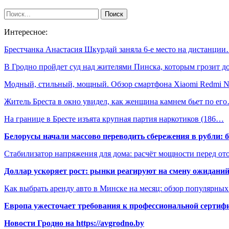
Интересное:
Брестчанка Анастасия Шкурдай заняла 6-е место на дистанци
В Гродно пройдет суд над жителями Пинска, которым грозит 
Модный, стильный, мощный. Обзор смартфона Xiaomi Redmi 
Житель Бреста в окно увидел, как женщина камнем бьет по ег
На границе в Бресте изъята крупная партия наркотиков (186…
Белорусы начали массово переводить сбережения в рубли: 
Стабилизатор напряжения для дома: расчёт мощности перед о
Доллар ускоряет рост: рынки реагируют на смену ожиданий
Как выбрать аренду авто в Минске на месяц: обзор популярны
Европа ужесточает требования к профессиональной сертифи
Новости Гродно на https://avgrodno.by