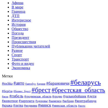
Афиша
В мире
Граница
ДТП
Интересное
История
Общество
Погода
Президент
Происшествия
Публикации читателей
Разное
Спорт
Транспорт
Фото и видео
Экономика
Метки
#беларусь
#авто
#барановичи
#tochka
#автобус
#армия
#брест
#брестская_область
#берёза
#бизнес_брест
#гибель
#дети
#дальнобойщик
#гродно
#вело
#гродненская_область
#зарплата
#животное
#контрабанда
#каменец
#кобрин
#здоровье
#минск
#кража
#литва
#минская_область
#медицина
#мото