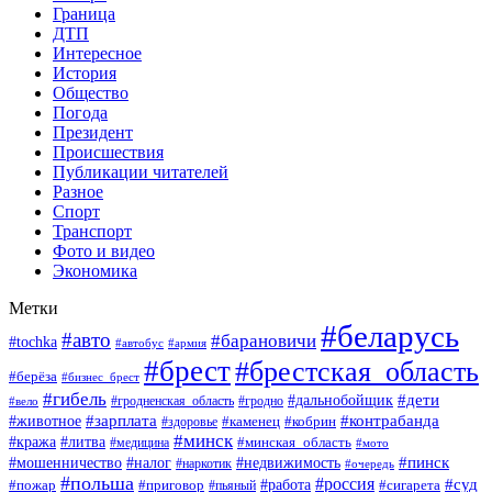
Граница
ДТП
Интересное
История
Общество
Погода
Президент
Происшествия
Публикации читателей
Разное
Спорт
Транспорт
Фото и видео
Экономика
Метки
#беларусь
#авто
#барановичи
#tochka
#автобус
#армия
#брест
#брестская_область
#берёза
#бизнес_брест
#гибель
#дети
#дальнобойщик
#гродно
#вело
#гродненская_область
#зарплата
#животное
#контрабанда
#каменец
#кобрин
#здоровье
#минск
#кража
#литва
#минская_область
#медицина
#мото
#мошенничество
#недвижимость
#пинск
#налог
#наркотик
#очередь
#польша
#россия
#работа
#суд
#пожар
#приговор
#пьяный
#сигарета