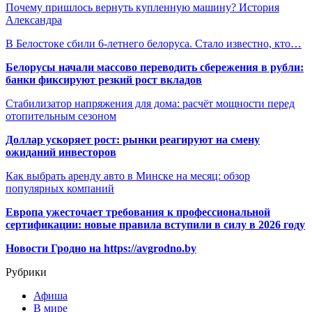
Почему пришлось вернуть купленную машину? История
Александра
В Белостоке сбили 6-летнего белоруса. Стало известно, кто…
Белорусы начали массово переводить сбережения в рубли:
банки фиксируют резкий рост вкладов
Стабилизатор напряжения для дома: расчёт мощности перед
отопительным сезоном
Доллар ускоряет рост: рынки реагируют на смену
ожиданий инвесторов
Как выбрать аренду авто в Минске на месяц: обзор
популярных компаний
Европа ужесточает требования к профессиональной
сертификации: новые правила вступили в силу в 2026 году
Новости Гродно на https://avgrodno.by
Рубрики
Афиша
В мире