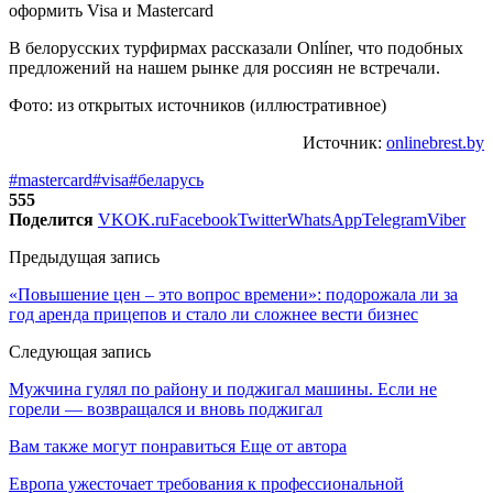
В белорусских турфирмах рассказали Onlíner, что подобных
предложений на нашем рынке для россиян не встречали.
Фото: из открытых источников (иллюстративное)
Источник:
onlinebrest.by
#mastercard
#visa
#беларусь
555
Поделится
VK
OK.ru
Facebook
Twitter
WhatsApp
Telegram
Viber
Предыдущая запись
«Повышение цен – это вопрос времени»: подорожала ли за
год аренда прицепов и стало ли сложнее вести бизнес
Следующая запись
Мужчина гулял по району и поджигал машины. Если не
горели — возвращался и вновь поджигал
Вам также могут понравиться
Еще от автора
Европа ужесточает требования к профессиональной