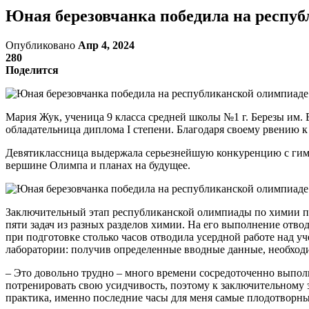
Юная березовчанка победила на респу
Опубликовано
Апр 4, 2024
280
Поделится
Мария Жук, ученица 9 класса средней школы №1 г. Березы им.
обладательница диплома І степени. Благодаря своему рвению 
Девятиклассница выдержала серьезнейшую конкуренцию с гимн
вершине Олимпа и планах на будущее.
Заключительный этап республиканской олимпиады по химии про
пяти задач из разных разделов химии. На его выполнение отво
при подготовке столько часов отводила усердной работе над у
лаборатории: получив определенные вводные данные, необходи
– Это довольно трудно – много времени сосредоточенно выпол
потренировать свою усидчивость, поэтому к заключительному э
практика, именно последние часы для меня самые плодотворные.