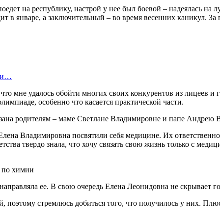
поедет на республику, настрой у нее был боевой – надеялась на л
т в январе, а заключительный – во время весенних каникул. За п
нки…
и что мне удалось обойти многих своих конкурентов из лицеев и
олимпиаде, особенно что касается практической части.
зана родителям – маме Светлане Владимировне и папе Андрею 
ена Владимировна посвятили себя медицине. Их ответственность
тства твердо знала, что хочу связать свою жизнь только с меди
направляла ее. В свою очередь Елена Леонидовна не скрывает г
 поэтому стремлюсь добиться того, что получилось у них. Плюс у