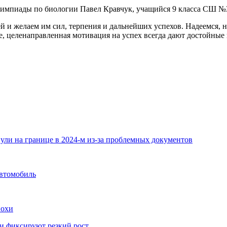
лимпиады по биологии Павел Кравчук, учащийся 9 класса СШ №3
 и желаем им сил, терпения и дальнейших успехов. Надеемся, н
е, целенаправленная мотивация на успех всегда дают достойные
ули на границе в 2024-м из-за проблемных документов
автомобиль
похи
нки фиксируют резкий рост…