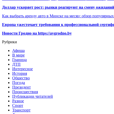
Доллар ускоряет рост: рынки реагируют на смену ожиданий
Как выбрать аренду авто в Минске на месяц: обзор популярны
Европа ужесточает требования к профессиональной сертифи
Новости Гродно на https://avgrodno.by
Рубрики
Афиша
В мире
Граница
ДТП
Интересное
История
Общество
Погода
Президент
Происшествия
Публикации читателей
Разное
Спорт
Транспорт