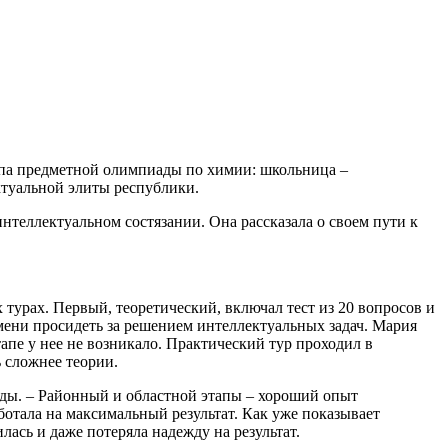
тапа предметной олимпиады по химии: школьница –
ктуальной элиты республики.
еллектуальном состязании. Она рассказала о своем пути к
урах. Первый, теоретический, включал тест из 20 вопросов и
емени просидеть за решением интеллектуальных задач. Мария
апе у нее не возникало. Практический тур проходил в
 сложнее теории.
ады. – Районный и областной этапы – хороший опыт
ботала на максимальный результат. Как уже показывает
лась и даже потеряла надежду на результат.