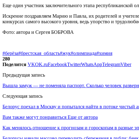
Еще один участник заключительного этапа республиканской о
Искренне поздравляем Марию и Павла, их родителей и учителей
конкурсах самого высокого уровня, ведь упорство и трудолюби
Фото: автора и Сергея БОБРОВА
#берёза
#брестская_область
#жук
#олимпиада
#химия
280
Поделится
VK
OK.ru
Facebook
Twitter
WhatsApp
Telegram
Viber
Предыдущая запись
Вышла замуж — не поменяла паспорт. Сколько человек разверн
Следующая запись
Белорус поехал в Москву и попытался найти в потоке чистый 
Вам также могут понравиться
Еще от автора
Как менялось отношение к прогнозам и гороскопам в разные э
Белорусы начали массово переводить сбережения в рубли: ба