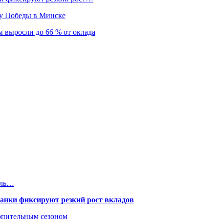
ту Победы в Минске
 выросли до 66 % от оклада
иль…
банки фиксируют резкий рост вкладов
топительным сезоном