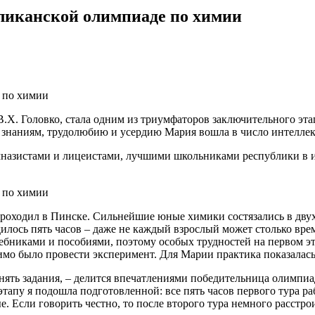
бликанской олимпиаде по химии
 В.Х. Головко, стала одним из триумфаторов заключительного э
к знаниям, трудолюбию и усердию Мария вошла в число интелле
азистами и лицеистами, лучшими школьниками республики в инт
ходил в Пинске. Сильнейшие юные химики состязались в двух т
дилось пять часов – даже не каждый взрослый может столько вр
чебниками и пособиями, поэтому особых трудностей на первом эт
мо было провести эксперимент. Для Марии практика показалась
нять задания, – делится впечатлениями победительница олимпи
тапу я подошла подготовленной: все пять часов первого тура ра
 Если говорить честно, то после второго тура немного расстрои