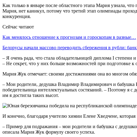
Как только в январе после областного этапа Мария узнала, что 
Мария, нет каникул, потому что третий этап олимпиады проходи
конкуренция.
Сейчас читают
Как менялось отношение к прогнозам и гороскопам в разные…
Белорусы начали массово переводить сбережения в рубли: ба
– Я очень рада, что стала обладательницей диплома І степени 
– Не секрет, что у них больше возможностей при подготовке к 
Мария Жук отмечает: своими достижениями она во многом обя
– Мои родители, дедушка Владимир Владимирович и бабушка Ел
победительница интеллектуальных состязаний. – Поэтому я с де
им я достигла таких высот.
И конечно, благодаря учителю химии Елене Хведчене, которая 
– Пример для подражания – мои родители и бабушка с дедушкой,
описала Мария Жук формулу своего успеха.