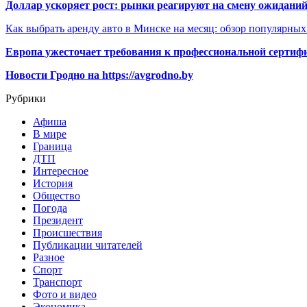
Доллар ускоряет рост: рынки реагируют на смену ожиданий
Как выбрать аренду авто в Минске на месяц: обзор популярны
Европа ужесточает требования к профессиональной сертифи
Новости Гродно на https://avgrodno.by
Рубрики
Афиша
В мире
Граница
ДТП
Интересное
История
Общество
Погода
Президент
Происшествия
Публикации читателей
Разное
Спорт
Транспорт
Фото и видео
Экономика