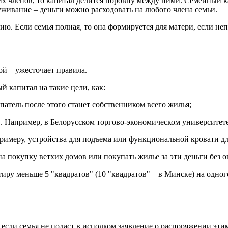
оих членов, то капитал делится поровну между ними. Семейный 
уживание – деньги можно расходовать на любого члена семьи.
ю. Если семья полная, то она формируется для матери, если неп
гой – ужесточает правила.
 капитал на такие цели, как:
атель после этого станет собственником всего жилья;
. Например, в Белорусском торгово-экономическом университет
римеру, устройства для подъема или функциональной кровати дл
на покупку ветхих домов или покупать жилье за эти деньги без 
тиру меньше 5 "квадратов" (10 "квадратов" – в Минске) на одног
сли семья не подаст в исполком заявление о распоряжении этими