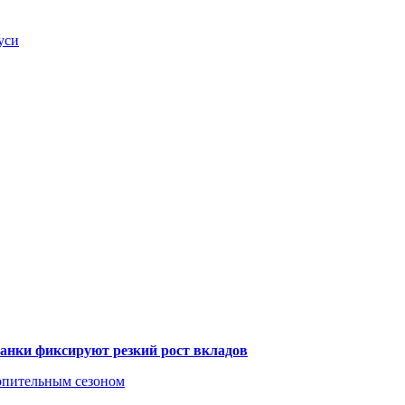
уси
банки фиксируют резкий рост вкладов
топительным сезоном