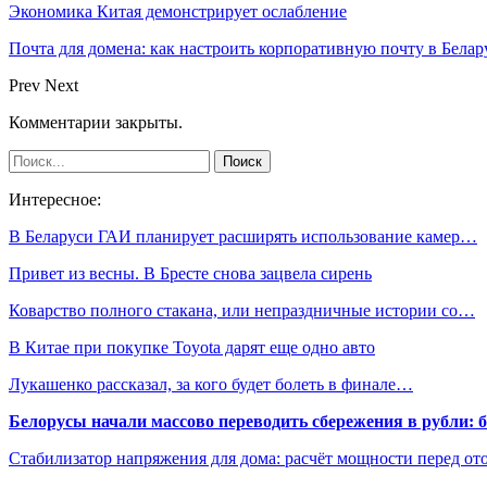
Экономика Китая демонстрирует ослабление
Почта для домена: как настроить корпоративную почту в Белар
Prev
Next
Комментарии закрыты.
Интересное:
В Беларуси ГАИ планирует расширять использование камер…
Привет из весны. В Бресте снова зацвела сирень
Коварство полного стакана, или непраздничные истории со…
В Китае при покупке Toyota дарят еще одно авто
Лукашенко рассказал, за кого будет болеть в финале…
Белорусы начали массово переводить сбережения в рубли: 
Стабилизатор напряжения для дома: расчёт мощности перед о