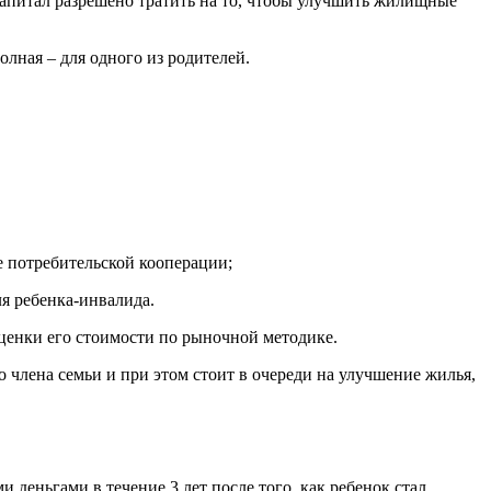
капитал разрешено тратить на то, чтобы улучшить жилищные
олная – для одного из родителей.
е потребительской кооперации;
я ребенка-инвалида.
оценки его стоимости по рыночной методике.
о члена семьи и при этом стоит в очереди на улучшение жилья,
 деньгами в течение 3 лет после того, как ребенок стал