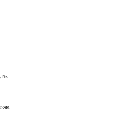
,1%.
года.