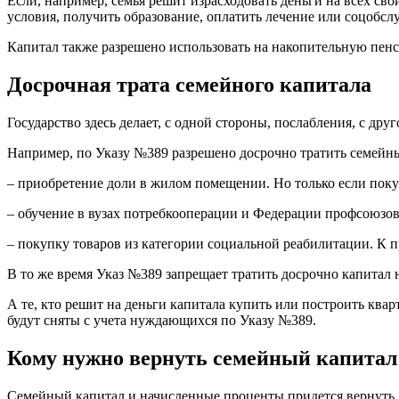
Если, например, семья решит израсходовать деньги на всех св
условия, получить образование, оплатить лечение или соцобсл
Капитал также разрешено использовать на накопительную пенси
Досрочная трата семейного капитала
Государство здесь делает, с одной стороны, послабления, с дру
Например, по Указу №389 разрешено досрочно тратить семейный
– приобретение доли в жилом помещении. Но только если покуп
– обучение в вузах потребкооперации и Федерации профсоюзов
– покупку товаров из категории социальной реабилитации. К п
В то же время Указ №389 запрещает тратить досрочно капитал 
А те, кто решит на деньги капитала купить или построить квар
будут сняты с учета нуждающихся по Указу №389.
Кому нужно вернуть семейный капитал
Семейный капитал и начисленные проценты придется вернуть, е