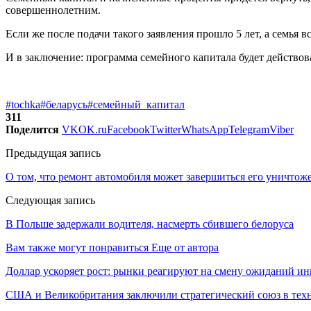
совершеннолетним.
Если же после подачи такого заявления прошло 5 лет, а семья в
И в заключение: программа семейного капитала будет действова
#tochka
#беларусь
#семейный_капитал
311
Поделится
VK
OK.ru
Facebook
Twitter
WhatsApp
Telegram
Viber
Предыдущая запись
О том, что ремонт автомобиля может завершиться его уничтож
Следующая запись
В Польше задержали водителя, насмерть сбившего белоруса
Вам также могут понравиться
Еще от автора
Доллар ускоряет рост: рынки реагируют на смену ожиданий ин
США и Великобритания заключили стратегический союз в техн