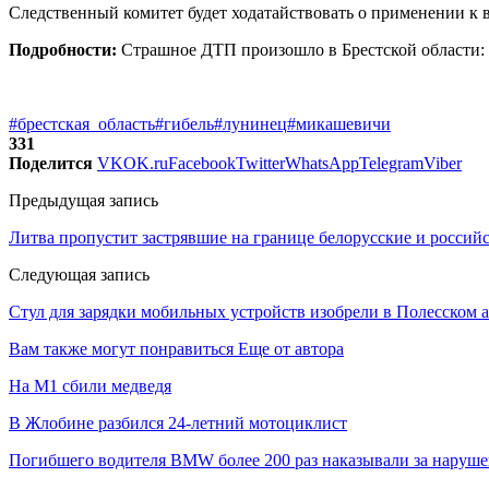
Следственный комитет будет ходатайствовать о применении к 
Подробности:
Страшное ДТП произошло в Брестской области: 
#брестская_область
#гибель
#лунинец
#микашевичи
331
Поделится
VK
OK.ru
Facebook
Twitter
WhatsApp
Telegram
Viber
Предыдущая запись
Литва пропустит застрявшие на границе белорусские и россий
Следующая запись
Стул для зарядки мобильных устройств изобрели в Полесском а
Вам также могут понравиться
Еще от автора
На М1 сбили медведя
В Жлобине разбился 24-летний мотоциклист
Погибшего водителя BMW более 200 раз наказывали за наруш