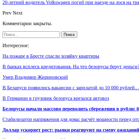
20-летний водитель Volkswagen погиб при наезде на лося на тр
Prev
Next
Комментарии закрыты.
Интересное:
На пожаре в Бресте спасли хозяйку квартиры
В банках всплеск кредитования. На что белорусы берут деньги
Умер Владимир Жириновский
В Беларуси появились вакансии с зарплатой до 10 000 рублей.
В Германии в грузовик белоруса врезался автовоз
Белорусы начали массово переводить сбережения в рубли: 
Стабилизатор напряжения для дома: расчёт мощности перед о
Доллар ускоряет рост: рынки реагируют на смену ожиданий