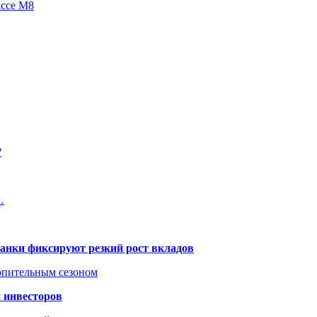
ассе М8
?
…
банки фиксируют резкий рост вкладов
топительным сезоном
 инвесторов