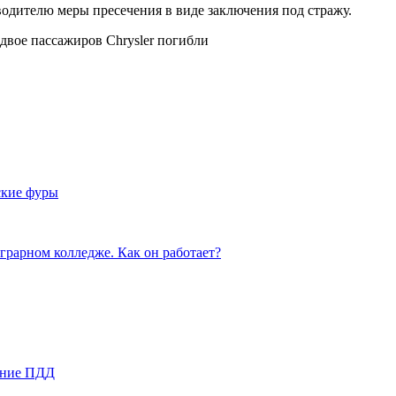
водителю меры пресечения в виде заключения под стражу.
двое пассажиров Chrysler погибли
ские фуры
грарном колледже. Как он работает?
ение ПДД