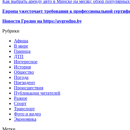
Как выбрать аренду авто в Минске на месяц: обзор популярны
Европа ужесточает требования к профессиональной сертифи
Новости Гродно на https://avgrodno.by
Рубрики
Афиша
В мире
Граница
ДТП
Интересное
История
Общество
Погода
Президент
Происшествия
Публикации читателей
Разное
Спорт
Транспорт
Фото и видео
Экономика
Метки