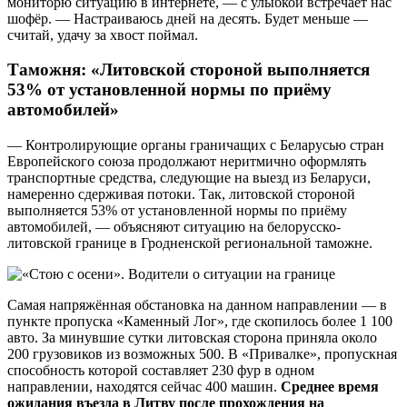
мониторю ситуацию в интернете, — с улыбкой встречает нас
шофёр. — Настраиваюсь дней на десять. Будет меньше —
считай, удачу за хвост поймал.
Таможня: «Литовской стороной выполняется
53% от установленной нормы по приёму
автомобилей»
— Контролирующие органы граничащих с Беларусью стран
Европейского союза продолжают неритмично оформлять
транспортные средства, следующие на выезд из Беларуси,
намеренно сдерживая потоки. Так, литовской стороной
выполняется 53% от установленной нормы по приёму
автомобилей, — объясняют ситуацию на белорусско-
литовской границе в Гродненской региональной таможне.
Самая напряжённая обстановка на данном направлении — в
пункте пропуска «Каменный Лог», где скопилось более 1 100
авто. За минувшие сутки литовская сторона приняла около
200 грузовиков из возможных 500. В «Привалке», пропускная
способность которой составляет 230 фур в одном
направлении, находятся сейчас 400 машин.
Среднее время
ожидания въезда в Литву после прохождения на