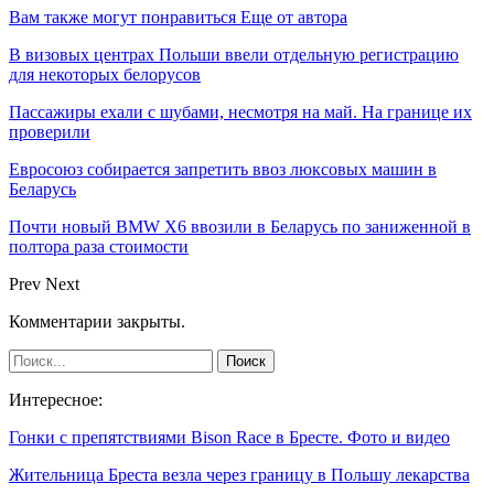
Вам также могут понравиться
Еще от автора
В визовых центрах Польши ввели отдельную регистрацию
для некоторых белорусов
Пассажиры ехали с шубами, несмотря на май. На границе их
проверили
Евросоюз собирается запретить ввоз люксовых машин в
Беларусь
Почти новый BMW X6 ввозили в Беларусь по заниженной в
полтора раза стоимости
Prev
Next
Комментарии закрыты.
Интересное:
Гонки с препятствиями Bison Race в Бресте. Фото и видео
Жительница Бреста везла через границу в Польшу лекарства