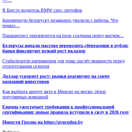
—…
В Бресте водитель BMW снес светофор
Беременную белоруску незаконно уволили с работы. Что
решил…
Парашютист приземлится на поле стадиона перед матчем…
Белорусы начали массово переводить сбережения в рубли:
банки фиксируют резкий рост вкладов
Стабилизатор напряжения для дома: расчёт мощности перед
отопительным сезоном
Доллар ускоряет рост: рынки реагируют на смену
ожиданий инвесторов
Как выбрать аренду авто в Минске на месяц: обзор
популярных компаний
Европа ужесточает требования к профессиональной
сертификации: новые правила вступили в силу в 2026 году
Новости Гродно на https://avgrodno.by