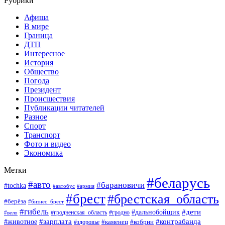
Рубрики
Афиша
В мире
Граница
ДТП
Интересное
История
Общество
Погода
Президент
Происшествия
Публикации читателей
Разное
Спорт
Транспорт
Фото и видео
Экономика
Метки
#беларусь
#авто
#барановичи
#tochka
#автобус
#армия
#брест
#брестская_область
#берёза
#бизнес_брест
#гибель
#дети
#дальнобойщик
#гродно
#вело
#гродненская_область
#зарплата
#животное
#контрабанда
#каменец
#кобрин
#здоровье