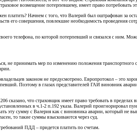
страховое возмещение потерпевшему, имеет право потребовать э
жен платить? Начнем с того, что Валерий был оштрафован за оста
льств его совершения, повлекшие необходимость проведения со
воего телефона, по которой потерпевший и связался с ним. Мож
ся, не принимать мер по изменению положения транспортного ср
арии.
ладельцев законом не предусмотрено. Европротокол – это хорош
ерпевший. Поэтому в глазах представителей ГАИ виновник авари
 п.206 сказано, что страховщик имеет право требовать в предел
тановленных в ч.1-2 п.192 указа. Валерий проигнорировал пунк
ать эту сумму с Валерия как с виновника аварии, который не в
асен, то такие суммы взыскиваются через суд.
требований ПДД – придется платить по счетам.