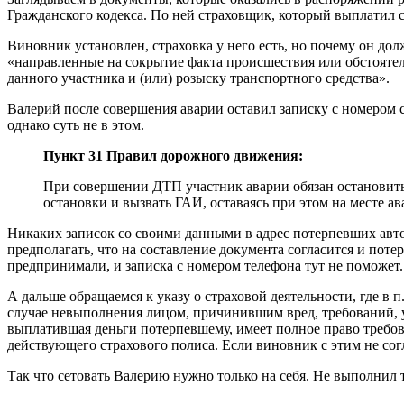
Гражданского кодекса. По ней страховщик, который выплатил 
Виновник установлен, страховка у него есть, но почему он дол
«направленные на сокрытие факта происшествия или обстояте
данного участника и (или) розыску транспортного средства».
Валерий после совершения аварии оставил записку с номером с
однако суть не в этом.
Пункт 31 Правил дорожного движения:
При совершении ДТП участник аварии обязан остановить
остановки и вызвать ГАИ, оставаясь при этом на месте ав
Никаких записок со своими данными в адрес потерпевших автов
предполагать, что на составление документа согласится и пот
предпринимали, и записка с номером телефона тут не поможет.
А дальше обращаемся к указу о страховой деятельности, где в
случае невыполнения лицом, причинившим вред, требований, ус
выплатившая деньги потерпевшему, имеет полное право требов
действующего страхового полиса. Если виновник с этим не согл
Так что сетовать Валерию нужно только на себя. Не выполнил 