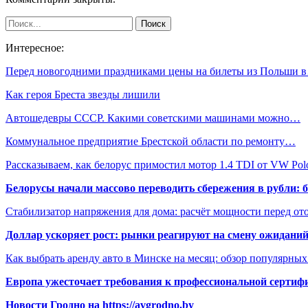
Интересное:
Перед новогодними праздниками цены на билеты из Польши 
Как героя Бреста звезды лишили
Автошедевры СССР. Какими советскими машинами можно…
Коммунальное предприятие Брестской области по ремонту…
Рассказываем, как белорус примостил мотор 1.4 TDI от VW Po
Белорусы начали массово переводить сбережения в рубли: 
Стабилизатор напряжения для дома: расчёт мощности перед о
Доллар ускоряет рост: рынки реагируют на смену ожиданий
Как выбрать аренду авто в Минске на месяц: обзор популярны
Европа ужесточает требования к профессиональной сертифи
Новости Гродно на https://avgrodno.by