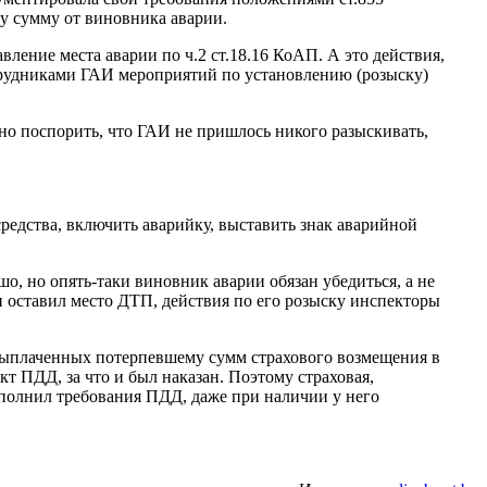
ту сумму от виновника аварии.
вление места аварии по ч.2 ст.18.16 КоАП. А это действия,
трудниками ГАИ мероприятий по установлению (розыску)
но поспорить, что ГАИ не пришлось никого разыскивать,
едства, включить аварийку, выставить знак аварийной
о, но опять-таки виновник аварии обязан убедиться, а не
и оставил место ДТП, действия по его розыску инспекторы
ах выплаченных потерпевшему сумм страхового возмещения в
т ПДД, за что и был наказан. Поэтому страховая,
ыполнил требования ПДД, даже при наличии у него