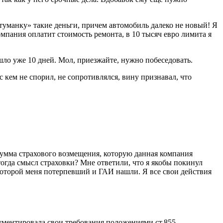
отуманку» такие деньги, причем автомобиль далеко не новый! Я
омпания оплатит стоимость ремонта, в 10 тысяч евро лимита я
шло уже 10 дней. Мол, приезжайте, нужно побеседовать.
 кем не спорил, не сопротивлялся, вину признавал, что
о сумма страхового возмещения, которую данная компания
тогда смысл страховки? Мне ответили, что я якобы покинул
о которой меня потерпевший и ГАИ нашли. Я все свои действия
гументировала свои требования положениями ст.855