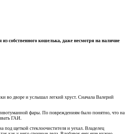
 из собственного кошелька, даже несмотря на наличие
нки во дворе и услышал легкий хруст. Сначала Валерий
отивотуманной фары. По повреждениям было понятно, что на
ывать ГАИ.
на под щеткой стеклоочистителя и уехал. Владелец
 так как у него срочные дела. Вдобавок ему еще нужно