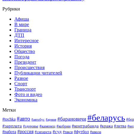
Рубрики
Афиша
В мире
Граница
ДТП
Интересное
История
Общество
Погода
Президент
Происшествия
Публикации читателей
Разное
Спорт
Транспорт
Фото и видео
Экономика
Метки
#беларусь
#авто
#барановичи
#tochka
#бер
#автобус
#армия
#зарплата
#контрабанда
#кража
#литва
#каменец
#кобрин
#ме
#здоровье
#россия
#работа
#суд
#футбол
#сигарета
#школа
#такси