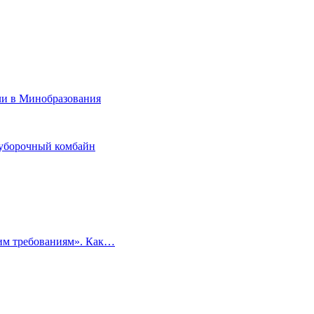
али в Минобразования
оуборочный комбайн
ким требованиям». Как…