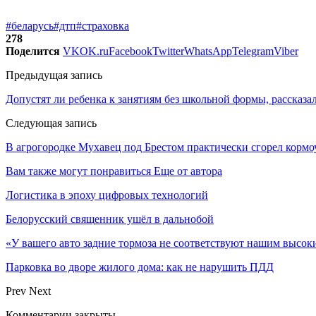
#беларусь
#дтп
#страховка
278
Поделится
VK
OK.ru
Facebook
Twitter
WhatsApp
Telegram
Viber
Предыдущая запись
Допустят ли ребенка к занятиям без школьной формы, рассказ
Следующая запись
В агрогородке Мухавец под Брестом практически сгорел корм
Вам также могут понравиться
Еще от автора
Логистика в эпоху цифровых технологий
Белорусский священник ушёл в дальнобой
«У вашего авто задние тормоза не соответствуют нашим высо
Парковка во дворе жилого дома: как не нарушить ПДД
Prev
Next
Комментарии закрыты.