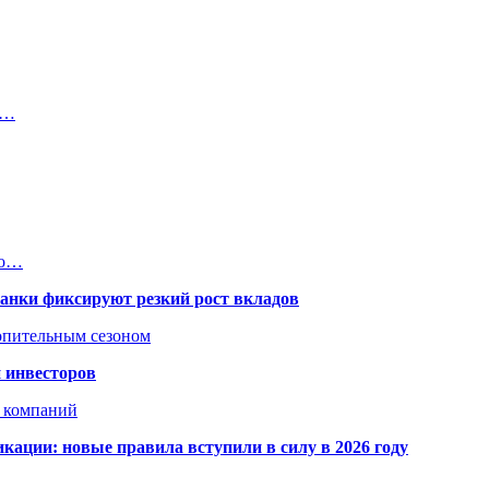
в…
lo…
банки фиксируют резкий рост вкладов
топительным сезоном
 инвесторов
х компаний
кации: новые правила вступили в силу в 2026 году