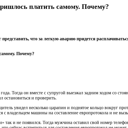
 пришлось платить самому. Почему?
представить, что за легкую аварию придется расплачиваться
года. Тогда он вместе с супругой выезжал задним ходом со стоя
ил остановиться и проверить.
одитель увидел несколько царапин и поднятое кольцо вокруг пр
ся с владельцем машины на составление европротокола и не выз
» так и не появился. Тогда мужчина оставил свой номер телефо
 что сейчас встретиться для составления европротокол не может,