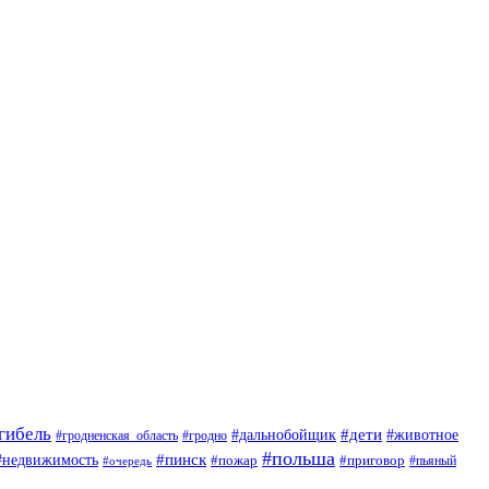
гибель
#дети
#животное
#дальнобойщик
#гродно
#гродненская_область
#польша
#недвижимость
#пинск
#пожар
#приговор
#пьяный
#очередь