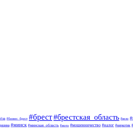
#брест
#брестская_область
#
ёза
#вело
#бизнес_брест
#минск
#мошенничество
#минская_область
#налог
дицина
#мото
#наркотик