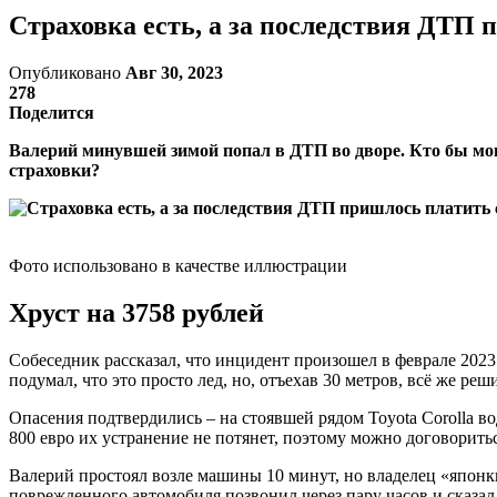
Страховка есть, а за последствия ДТП
Опубликовано
Авг 30, 2023
278
Поделится
Валерий минувшей зимой попал в ДТП во дворе. Кто бы мог 
страховки?
Фото использовано в качестве иллюстрации
Хруст на 3758 рублей
Собеседник рассказал, что инцидент произошел в феврале 2023 
подумал, что это просто лед, но, отъехав 30 метров, всё же реш
Опасения подтвердились – на стоявшей рядом Toyota Corolla в
800 евро их устранение не потянет, поэтому можно договорить
Валерий простоял возле машины 10 минут, но владелец «японки
поврежденного автомобиля позвонил через пару часов и сказал,