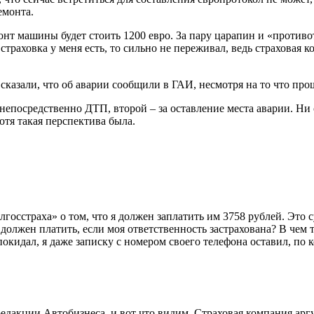
емонта.
монт машины будет стоить 1200 евро. За пару царапин и «против
раховка у меня есть, то сильно не переживал, ведь страховая к
сказали, что об аварии сообщили в ГАИ, несмотря на то что про
непосредственно ДТП, второй – за оставление места аварии. Ни с
отя такая перспектива была.
елгосстраха» о том, что я должен заплатить им 3758 рублей. Эт
должен платить, если моя ответственность застрахована? В чем 
е покидал, я даже записку с номером своего телефона оставил, п
редакции Автобизнеса, и вот что видим. Страховая компания ар