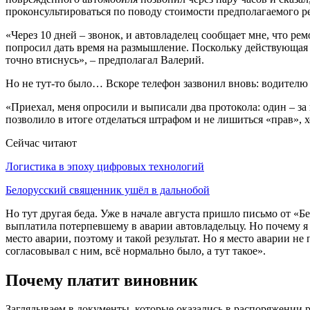
проконсультироваться по поводу стоимости предполагаемого р
«Через 10 дней – звонок, и автовладелец сообщает мне, что ре
попросил дать время на размышление. Поскольку действующая ст
точно втиснусь», – предполагал Валерий.
Но не тут-то было… Вскоре телефон зазвонил вновь: водителю 
«Приехал, меня опросили и выписали два протокола: один – за 
позволило в итоге отделаться штрафом и не лишиться «прав», х
Сейчас читают
Логистика в эпоху цифровых технологий
Белорусский священник ушёл в дальнобой
Но тут другая беда. Уже в начале августа пришло письмо от «Б
выплатила потерпевшему в аварии автовладельцу. Но почему я 
место аварии, поэтому и такой результат. Но я место аварии н
согласовывал с ним, всё нормально было, а тут такое».
Почему платит виновник
Заглядываем в документы, которые оказались в распоряжении 