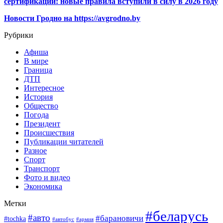
сертификации: новые правила вступили в силу в 2026 году
Новости Гродно на https://avgrodno.by
Рубрики
Афиша
В мире
Граница
ДТП
Интересное
История
Общество
Погода
Президент
Происшествия
Публикации читателей
Разное
Спорт
Транспорт
Фото и видео
Экономика
Метки
#беларусь
#авто
#барановичи
#tochka
#автобус
#армия