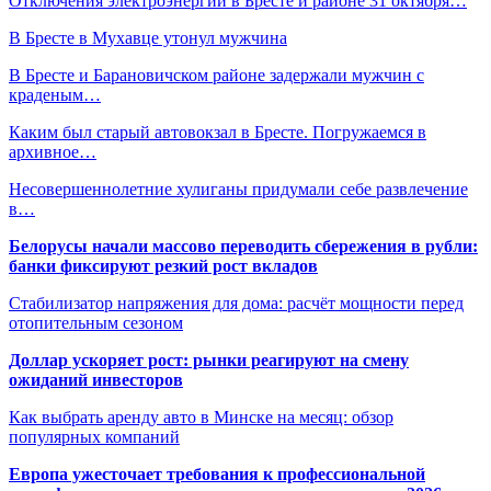
Отключения электроэнергии в Бресте и районе 31 октября…
В Бресте в Мухавце утонул мужчина
В Бресте и Барановичском районе задержали мужчин с
краденым…
Каким был старый автовокзал в Бресте. Погружаемся в
архивное…
Несовершеннолетние хулиганы придумали себе развлечение
в…
Белорусы начали массово переводить сбережения в рубли:
банки фиксируют резкий рост вкладов
Стабилизатор напряжения для дома: расчёт мощности перед
отопительным сезоном
Доллар ускоряет рост: рынки реагируют на смену
ожиданий инвесторов
Как выбрать аренду авто в Минске на месяц: обзор
популярных компаний
Европа ужесточает требования к профессиональной