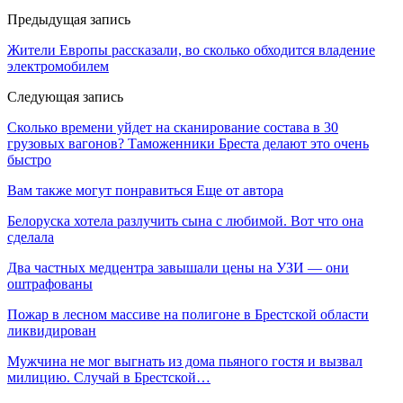
Предыдущая запись
Жители Европы рассказали, во сколько обходится владение
электромобилем
Следующая запись
Сколько времени уйдет на сканирование состава в 30
грузовых вагонов? Таможенники Бреста делают это очень
быстро
Вам также могут понравиться
Еще от автора
Белоруска хотела разлучить сына с любимой. Вот что она
сделала
Два частных медцентра завышали цены на УЗИ — они
оштрафованы
Пожар в лесном массиве на полигоне в Брестской области
ликвидирован
Мужчина не мог выгнать из дома пьяного гостя и вызвал
милицию. Случай в Брестской…