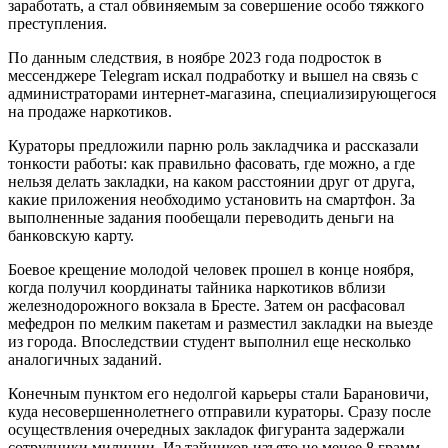
заработать, а стал обвиняемым за совершение особо тяжкого
преступления.
По данным следствия, в ноябре 2023 года подросток в
мессенджере Telegram искал подработку и вышел на связь с
администраторами интернет-магазина, специализирующегося
на продаже наркотиков.
Кураторы предложили парню роль закладчика и рассказали
тонкости работы: как правильно фасовать, где можно, а где
нельзя делать закладки, на каком расстоянии друг от друга,
какие приложения необходимо установить на смартфон. За
выполненные задания пообещали переводить деньги на
банковскую карту.
Боевое крещение молодой человек прошел в конце ноября,
когда получил координаты тайника наркотиков вблизи
железнодорожного вокзала в Бресте. Затем он расфасовал
мефедрон по мелким пакетам и разместил закладки на выезде
из города. Впоследствии студент выполнил еще несколько
аналогичных заданий.
Конечным пунктом его недолгой карьеры стали Барановичи,
куда несовершеннолетнего отправили кураторы. Сразу после
осуществления очередных закладок фигуранта задержали
сотрудники милиции. Из тайников изъято не менее 8 грамм