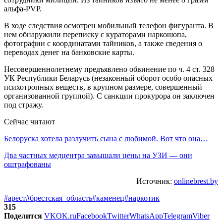
альфа-PVP.
В ходе следствия осмотрен мобильный телефон фигуранта. В
нем обнаружили переписку с кураторами наркошопа,
фотографии с координатами тайников, а также сведения о
переводах денег на банковские карты.
Несовершеннолетнему предъявлено обвинение по ч. 4 ст. 328
УК Республики Беларусь (незаконный оборот особо опасных
психотропных веществ, в крупном размере, совершенный
организованной группой). С санкции прокурора он заключен
под стражу.
Сейчас читают
Белоруска хотела разлучить сына с любимой. Вот что она…
Два частных медцентра завышали цены на УЗИ — они
оштрафованы
Источник:
onlinebrest.by
#арест
#брестская_область
#каменец
#наркотик
315
Поделится
VK
OK.ru
Facebook
Twitter
WhatsApp
Telegram
Viber