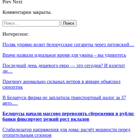
Prev
Next
Комментарии закрыты.
Интересное:
Поляк упрямо возит белорусские сигареты через литовский…
Врачи назвали идеальное время для ужина – вы удивитесь
Последний день дешевого евро — это сегодня? И взлетит
ли…
Причину аномально сильных ветров в январе объяснил
синоптик
В Беларуси фирма не заплатила транспортный налог за 37
авто.…
Белорусы начали массово переводить сбережения в рубли:
банки фиксируют резкий рост вкладов
Стабилизатор напряжения для дома: расчёт мощности перед
отопительным сезоном