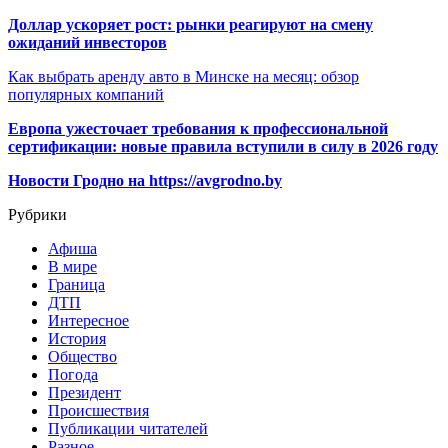
Доллар ускоряет рост: рынки реагируют на смену
ожиданий инвесторов
Как выбрать аренду авто в Минске на месяц: обзор
популярных компаний
Европа ужесточает требования к профессиональной
сертификации: новые правила вступили в силу в 2026 году
Новости Гродно на https://avgrodno.by
Рубрики
Афиша
В мире
Граница
ДТП
Интересное
История
Общество
Погода
Президент
Происшествия
Публикации читателей
Разное