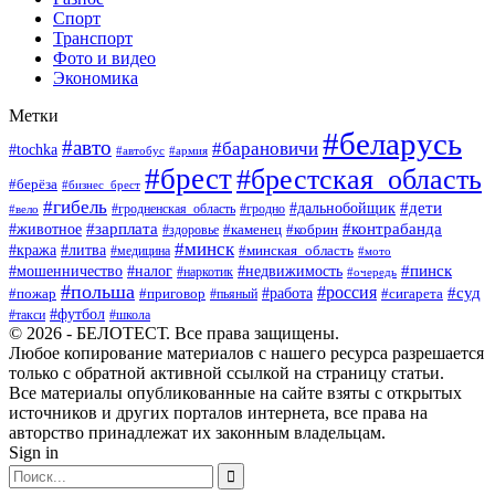
Спорт
Транспорт
Фото и видео
Экономика
Метки
#беларусь
#авто
#барановичи
#tochka
#автобус
#армия
#брест
#брестская_область
#берёза
#бизнес_брест
#гибель
#дети
#дальнобойщик
#гродно
#вело
#гродненская_область
#зарплата
#животное
#контрабанда
#каменец
#кобрин
#здоровье
#минск
#кража
#литва
#минская_область
#медицина
#мото
#мошенничество
#недвижимость
#пинск
#налог
#наркотик
#очередь
#польша
#россия
#работа
#суд
#пожар
#приговор
#пьяный
#сигарета
#футбол
#школа
#такси
© 2026 - БЕЛОТЕСТ. Все права защищены.
Любое копирование материалов с нашего ресурса разрешается
только с обратной активной ссылкой на страницу статьи.
Все материалы опубликованные на сайте взяты с открытых
источников и других порталов интернета, все права на
авторство принадлежат их законным владельцам.
Sign in