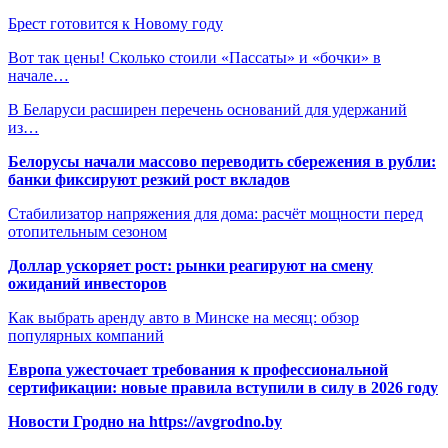
Брест готовится к Новому году
Вот так цены! Сколько стоили «Пассаты» и «бочки» в
начале…
В Беларуси расширен перечень оснований для удержаний
из…
Белорусы начали массово переводить сбережения в рубли:
банки фиксируют резкий рост вкладов
Стабилизатор напряжения для дома: расчёт мощности перед
отопительным сезоном
Доллар ускоряет рост: рынки реагируют на смену
ожиданий инвесторов
Как выбрать аренду авто в Минске на месяц: обзор
популярных компаний
Европа ужесточает требования к профессиональной
сертификации: новые правила вступили в силу в 2026 году
Новости Гродно на https://avgrodno.by