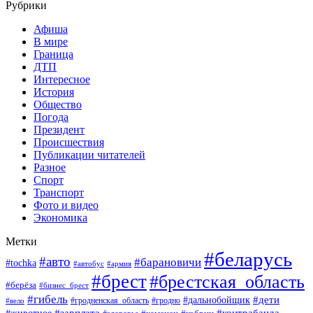
Рубрики
Афиша
В мире
Граница
ДТП
Интересное
История
Общество
Погода
Президент
Происшествия
Публикации читателей
Разное
Спорт
Транспорт
Фото и видео
Экономика
Метки
#беларусь
#авто
#барановичи
#tochka
#автобус
#армия
#брест
#брестская_область
#берёза
#бизнес_брест
#гибель
#дети
#дальнобойщик
#гродно
#вело
#гродненская_область
#зарплата