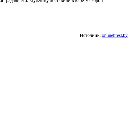
острадавшего. Мужчину доставили в карету скорой
Источник:
onlinebrest.by