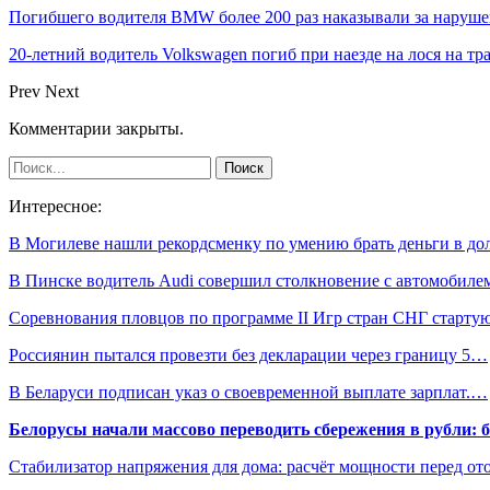
Погибшего водителя BMW более 200 раз наказывали за наруш
20-летний водитель Volkswagen погиб при наезде на лося на тр
Prev
Next
Комментарии закрыты.
Интересное:
В Могилеве нашли рекордсменку по умению брать деньги в до
В Пинске водитель Audi совершил столкновение с автомобил
Соревнования пловцов по программе II Игр стран СНГ старт
Россиянин пытался провезти без декларации через границу 5…
В Беларуси подписан указ о своевременной выплате зарплат.…
Белорусы начали массово переводить сбережения в рубли: 
Стабилизатор напряжения для дома: расчёт мощности перед о