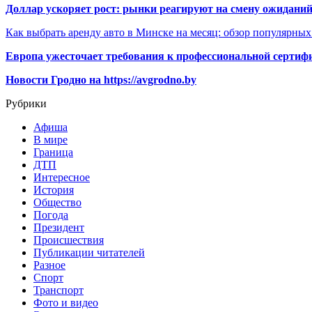
Доллар ускоряет рост: рынки реагируют на смену ожиданий
Как выбрать аренду авто в Минске на месяц: обзор популярны
Европа ужесточает требования к профессиональной сертифи
Новости Гродно на https://avgrodno.by
Рубрики
Афиша
В мире
Граница
ДТП
Интересное
История
Общество
Погода
Президент
Происшествия
Публикации читателей
Разное
Спорт
Транспорт
Фото и видео