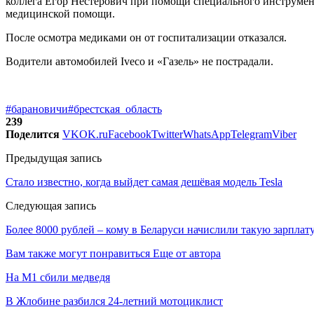
коллега Егор Нестерович при помощи специального инструмент
медицинской помощи.
После осмотра медиками он от госпитализации отказался.
Водители автомобилей Iveco и «Газель» не пострадали.
#барановичи
#брестская_область
239
Поделится
VK
OK.ru
Facebook
Twitter
WhatsApp
Telegram
Viber
Предыдущая запись
Стало известно, когда выйдет самая дешёвая модель Tesla
Следующая запись
Более 8000 рублей – кому в Беларуси начислили такую зарплат
Вам также могут понравиться
Еще от автора
На М1 сбили медведя
В Жлобине разбился 24-летний мотоциклист