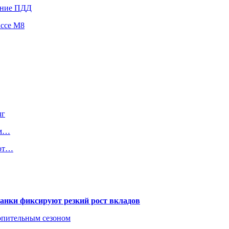
ение ПДД
ассе М8
лг
ем…
уют…
банки фиксируют резкий рост вкладов
топительным сезоном