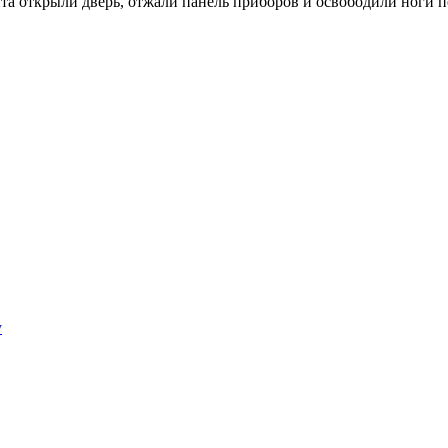
а открыли дверь, отжали панель приборов и освободили ноги п
у