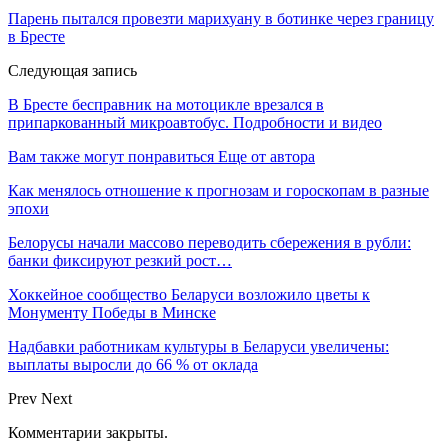
Парень пытался провезти марихуану в ботинке через границу
в Бресте
Следующая запись
В Бресте бесправник на мотоцикле врезался в
припаркованный микроавтобус. Подробности и видео
Вам также могут понравиться
Еще от автора
Как менялось отношение к прогнозам и гороскопам в разные
эпохи
Белорусы начали массово переводить сбережения в рубли:
банки фиксируют резкий рост…
Хоккейное сообщество Беларуси возложило цветы к
Монументу Победы в Минске
Надбавки работникам культуры в Беларуси увеличены:
выплаты выросли до 66 % от оклада
Prev
Next
Комментарии закрыты.