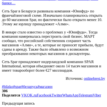
банки…
Сеть Spar в Беларуси развивала компания «Юнифуд» по
франчайзинговой схеме. Изначально планировалось открыть
до 60 магазинов Spar, но фактически было открыто менее 10.
Этому же юрлицу принадлежит «Алми».
В январе стало известно о проблемах у «Юнифуда». Тогда
компания намеревалась перестроить свой бизнес. МАРТ
сообщал, что российский собственник сохранит часть
магазинов «Алми», а те, которые не приносят прибыли, будут
сданы в аренду. Также было объявлено о возможном
преобразовании некоторых магазинов в дискаунтеры.
Сеть Spar принадлежит нидерландской компании SPAR
International, которая объединяет около 14 тысяч магазинов и
имеет товарооборот более €27 миллиардов.
Источник:
onlinebrest.by
#blizko
#spar
#беларусь
#магазин
306
Поделится
VK
OK.ru
Facebook
Twitter
WhatsApp
Telegram
Viber
Предыдущая запись