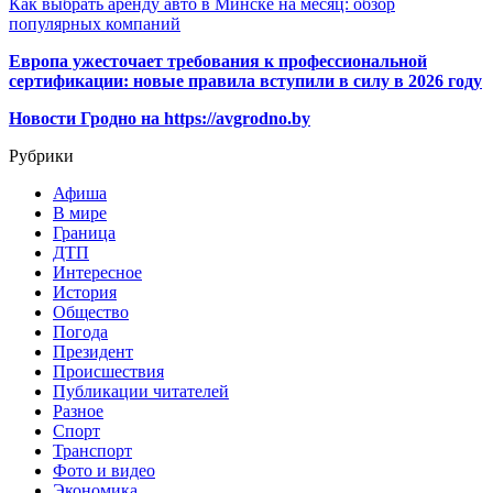
Как выбрать аренду авто в Минске на месяц: обзор
популярных компаний
Европа ужесточает требования к профессиональной
сертификации: новые правила вступили в силу в 2026 году
Новости Гродно на https://avgrodno.by
Рубрики
Афиша
В мире
Граница
ДТП
Интересное
История
Общество
Погода
Президент
Происшествия
Публикации читателей
Разное
Спорт
Транспорт
Фото и видео
Экономика