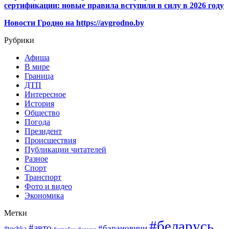
сертификации: новые правила вступили в силу в 2026 году
Новости Гродно на https://avgrodno.by
Рубрики
Афиша
В мире
Граница
ДТП
Интересное
История
Общество
Погода
Президент
Происшествия
Публикации читателей
Разное
Спорт
Транспорт
Фото и видео
Экономика
Метки
#беларусь
#авто
#барановичи
#tochka
#автобус
#армия