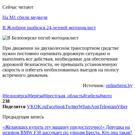
Сейчас читают
На М1 сбили медведя
В Жлобине разбился 24-летний мотоциклист
При движении на двухколесном транспортном средстве
нужно постоянно оценивать дорожную ситуацию и
выполнять все действия, необходимые для обеспечения
дорожной безопасности, не превышать установленную
скорость и избегать необоснованных выездов на полосу
встречного движения.
Источник:
onlinebrest.by
#белоозёрск
#берёза
#брестская_область
#гибель
#мото
238
Поделится
VK
OK.ru
Facebook
Twitter
WhatsApp
Telegram
Viber
Предыдущая запись
«Желающих купить эту машину предостаточно!» Девушка на
розовом BMW F30 рассекает по улицам Бреста. Кто она такая?