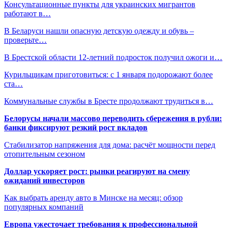
Консультационные пункты для украинских мигрантов
работают в…
В Беларуси нашли опасную детскую одежду и обувь –
проверьте…
В Брестской области 12-летний подросток получил ожоги и…
Курильщикам приготовиться: с 1 января подорожают более
ста…
Коммунальные службы в Бресте продолжают трудиться в…
Белорусы начали массово переводить сбережения в рубли:
банки фиксируют резкий рост вкладов
Стабилизатор напряжения для дома: расчёт мощности перед
отопительным сезоном
Доллар ускоряет рост: рынки реагируют на смену
ожиданий инвесторов
Как выбрать аренду авто в Минске на месяц: обзор
популярных компаний
Европа ужесточает требования к профессиональной