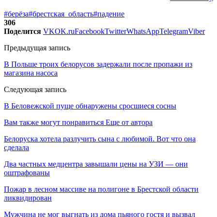
#берёза
#брестская_область
#падение
306
Поделится
VK
OK.ru
Facebook
Twitter
WhatsApp
Telegram
Viber
Предыдущая запись
В Польше троих белорусов задержали после пропажи из
магазина насоса
Следующая запись
В Беловежской пуще обнаружены сросшиеся сосны
Вам также могут понравиться
Еще от автора
Белоруска хотела разлучить сына с любимой. Вот что она
сделала
Два частных медцентра завышали цены на УЗИ — они
оштрафованы
Пожар в лесном массиве на полигоне в Брестской области
ликвидирован
Мужчина не мог выгнать из дома пьяного гостя и вызвал