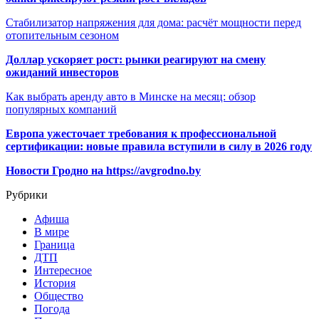
Стабилизатор напряжения для дома: расчёт мощности перед
отопительным сезоном
Доллар ускоряет рост: рынки реагируют на смену
ожиданий инвесторов
Как выбрать аренду авто в Минске на месяц: обзор
популярных компаний
Европа ужесточает требования к профессиональной
сертификации: новые правила вступили в силу в 2026 году
Новости Гродно на https://avgrodno.by
Рубрики
Афиша
В мире
Граница
ДТП
Интересное
История
Общество
Погода