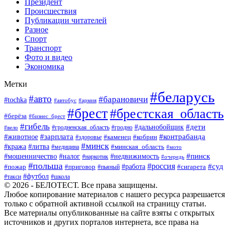
Президент
Происшествия
Публикации читателей
Разное
Спорт
Транспорт
Фото и видео
Экономика
Метки
#беларусь
#авто
#барановичи
#tochka
#автобус
#армия
#брест
#брестская_область
#берёза
#бизнес_брест
#гибель
#дети
#дальнобойщик
#гродно
#вело
#гродненская_область
#зарплата
#животное
#контрабанда
#каменец
#кобрин
#здоровье
#минск
#кража
#литва
#минская_область
#медицина
#мото
#мошенничество
#недвижимость
#пинск
#налог
#наркотик
#очередь
#польша
#россия
#работа
#суд
#пожар
#приговор
#пьяный
#сигарета
#футбол
#школа
#такси
© 2026 - БЕЛОТЕСТ. Все права защищены.
Любое копирование материалов с нашего ресурса разрешается
только с обратной активной ссылкой на страницу статьи.
Все материалы опубликованные на сайте взяты с открытых
источников и других порталов интернета, все права на