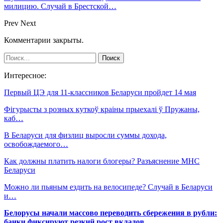
милицию. Случай в Брестской…
Prev
Next
Комментарии закрыты.
Интересное:
Первый ЦЭ для 11-классников Беларуси пройдет 14 мая
Фігурысты з розных куткоў краіны прыехалі ў Пружаны,
каб…
В Беларуси для физлиц выросли суммы дохода,
освобождаемого…
Как должны платить налоги блогеры? Разъяснение МНС
Беларуси
Можно ли пьяным ездить на велосипеде? Случай в Беларуси
и…
Белорусы начали массово переводить сбережения в рубли:
банки фиксируют резкий рост вкладов