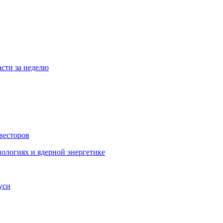
асти за неделю
весторов
ологиях и ядерной энергетике
уси