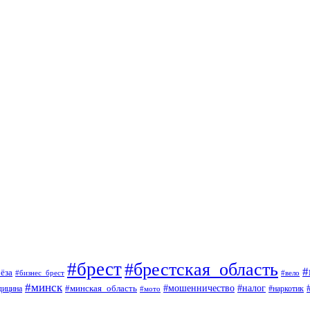
#брест
#брестская_область
#
ёза
#вело
#бизнес_брест
#минск
#мошенничество
#минская_область
#налог
дицина
#мото
#наркотик