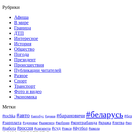
Рубрики
Афиша
В мире
Граница
ДТП
Интересное
История
Общество
Погода
Президент
Происшествия
Публикации читателей
Разное
Спорт
Транспорт
Фото и видео
Экономика
Метки
#беларусь
#авто
#барановичи
#tochka
#бер
#автобус
#армия
#зарплата
#контрабанда
#кража
#литва
#каменец
#кобрин
#ме
#здоровье
#россия
#работа
#суд
#футбол
#сигарета
#школа
#такси