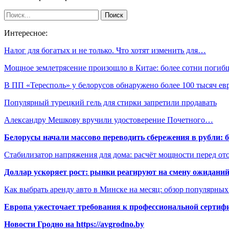
Интересное:
Налог для богатых и не только. Что хотят изменить для…
Мощное землетрясение произошло в Китае: более сотни погиб
В ПП «Тересполь» у белорусов обнаружено более 100 тысяч ев
Популярный турецкий гель для стирки запретили продавать
Александру Мешкову вручили удостоверение Почетного…
Белорусы начали массово переводить сбережения в рубли: 
Стабилизатор напряжения для дома: расчёт мощности перед о
Доллар ускоряет рост: рынки реагируют на смену ожиданий
Как выбрать аренду авто в Минске на месяц: обзор популярны
Европа ужесточает требования к профессиональной сертифи
Новости Гродно на https://avgrodno.by