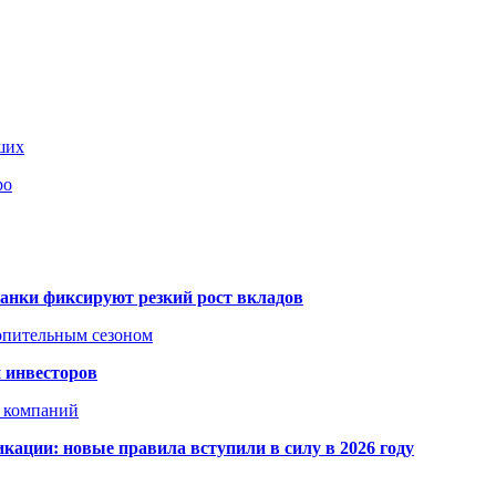
ших
ро
банки фиксируют резкий рост вкладов
топительным сезоном
 инвесторов
х компаний
кации: новые правила вступили в силу в 2026 году