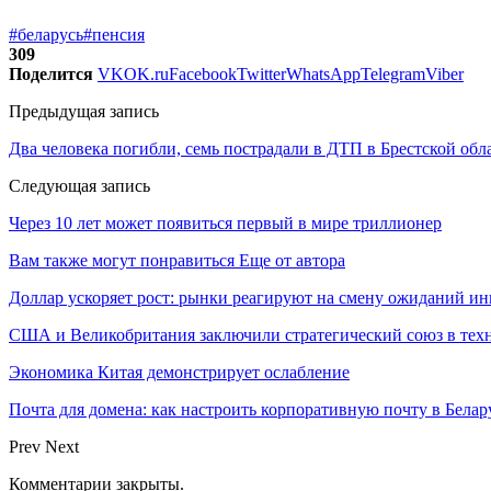
#беларусь
#пенсия
309
Поделится
VK
OK.ru
Facebook
Twitter
WhatsApp
Telegram
Viber
Предыдущая запись
Два человека погибли, семь пострадали в ДТП в Брестской обл
Следующая запись
Через 10 лет может появиться первый в мире триллионер
Вам также могут понравиться
Еще от автора
Доллар ускоряет рост: рынки реагируют на смену ожиданий ин
США и Великобритания заключили стратегический союз в техн
Экономика Китая демонстрирует ослабление
Почта для домена: как настроить корпоративную почту в Белар
Prev
Next
Комментарии закрыты.