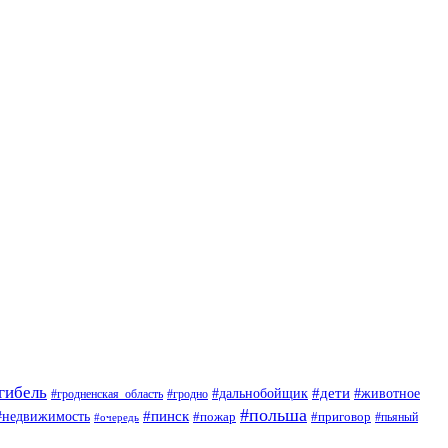
гибель
#дети
#животное
#дальнобойщик
#гродно
#гродненская_область
#польша
#недвижимость
#пинск
#пожар
#приговор
#пьяный
#очередь