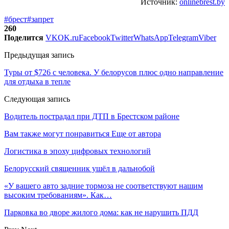
Источник:
onlinebrest.by
#брест
#запрет
260
Поделится
VK
OK.ru
Facebook
Twitter
WhatsApp
Telegram
Viber
Предыдущая запись
Туры от $726 с человека. У белорусов плюс одно направление
для отдыха в тепле
Следующая запись
Водитель пострадал при ДТП в Брестском районе
Вам также могут понравиться
Еще от автора
Логистика в эпоху цифровых технологий
Белорусский священник ушёл в дальнобой
«У вашего авто задние тормоза не соответствуют нашим
высоким требованиям». Как…
Парковка во дворе жилого дома: как не нарушить ПДД