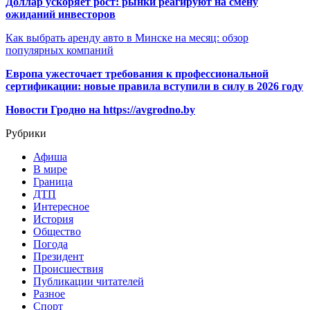
Доллар ускоряет рост: рынки реагируют на смену
ожиданий инвесторов
Как выбрать аренду авто в Минске на месяц: обзор
популярных компаний
Европа ужесточает требования к профессиональной
сертификации: новые правила вступили в силу в 2026 году
Новости Гродно на https://avgrodno.by
Рубрики
Афиша
В мире
Граница
ДТП
Интересное
История
Общество
Погода
Президент
Происшествия
Публикации читателей
Разное
Спорт