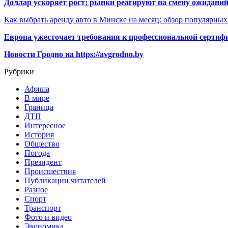
Доллар ускоряет рост: рынки реагируют на смену ожиданий
Как выбрать аренду авто в Минске на месяц: обзор популярны
Европа ужесточает требования к профессиональной сертифи
Новости Гродно на https://avgrodno.by
Рубрики
Афиша
В мире
Граница
ДТП
Интересное
История
Общество
Погода
Президент
Происшествия
Публикации читателей
Разное
Спорт
Транспорт
Фото и видео
Экономика