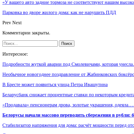
«У вашего авто задние тормоза не соответствуют нашим высо
Парковка во дворе жилого дома: как не нарушить ПДД
Prev
Next
Комментарии закрыты.
Интересное:
Подробности жуткой аварии под Смолевичами, которая унесл
Необычное новогоднее поздравление от Жабинковских боксёр
В Бресте может появиться улица Петра Ивашутина
Беларусбанк снижает процентные ставки по некоторым кредит
«Продавала» пенсионерам дрова, золотые украшения, одеяла
Белорусы начали массово переводить сбережения в рубли: 
Стабилизатор напряжения для дома: расчёт мощности перед о