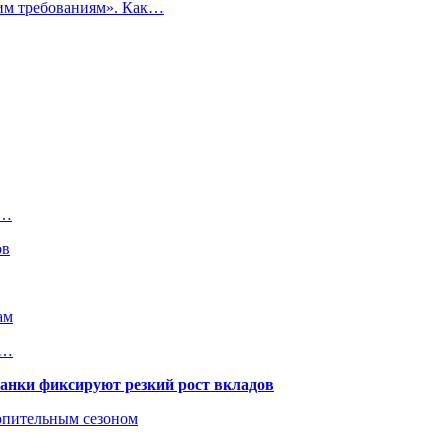
ким требованиям». Как…
а…
ов
ам
……
банки фиксируют резкий рост вкладов
топительным сезоном