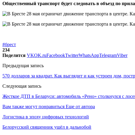
Общественный транспорт будет следовать в объезд по прил
#брест
234
Поделится
VK
OK.ru
Facebook
Twitter
WhatsApp
Telegram
Viber
Предыдущая запись
570 долларов за квадрат. Как выглядит и как устроен дом, пост
Следующая запись
Жесткое ДТП в Беларуси: автомобиль «Рено» столкнулся с лос
Вам также могут понравиться
Еще от автора
Логистика в эпоху цифровых технологий
Белорусский священник ушёл в дальнобой