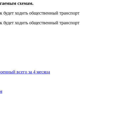
агаемым схемам.
роенный всего за 4 месяца
ем