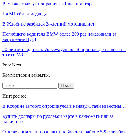
Вам также могут понравиться
Еще от автора
На М1 сбили медведя
В Жлобине разбился 24-летний мотоциклист
Погибшего водителя BMW более 200 раз наказывали за
нарушение ПДД
20-летний водитель Volkswagen погиб при наезде на лося на
трассе М8
Prev
Next
Комментарии закрыты.
Интересное:
В Кобрине автобус опрокинулся в канаву. Стали известны…
Купить доллары по рублевой карте в банкомате или за
наличные…
Отключения электроэнергии в Бресте и районе 5-9 сентября: