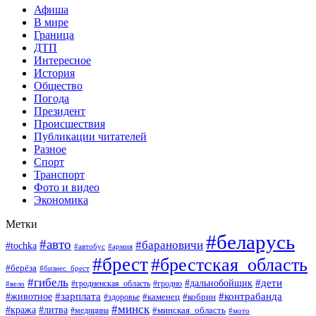
Афиша
В мире
Граница
ДТП
Интересное
История
Общество
Погода
Президент
Происшествия
Публикации читателей
Разное
Спорт
Транспорт
Фото и видео
Экономика
Метки
#беларусь
#авто
#барановичи
#tochka
#автобус
#армия
#брест
#брестская_область
#берёза
#бизнес_брест
#гибель
#дети
#дальнобойщик
#гродно
#вело
#гродненская_область
#зарплата
#животное
#контрабанда
#каменец
#кобрин
#здоровье
#минск
#кража
#литва
#минская_область
#медицина
#мото