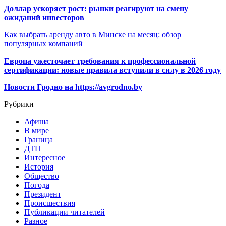
Доллар ускоряет рост: рынки реагируют на смену
ожиданий инвесторов
Как выбрать аренду авто в Минске на месяц: обзор
популярных компаний
Европа ужесточает требования к профессиональной
сертификации: новые правила вступили в силу в 2026 году
Новости Гродно на https://avgrodno.by
Рубрики
Афиша
В мире
Граница
ДТП
Интересное
История
Общество
Погода
Президент
Происшествия
Публикации читателей
Разное