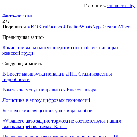
Источник:
onlinebrest.by
#авто
#логотип
277
Поделится
VK
OK.ru
Facebook
Twitter
WhatsApp
Telegram
Viber
Предыдущая запись
Какие привычки могут предотвратить обвисание и рак
женской груди
Следующая запись
В Бресте маршрутка попала в ДТП. Стали известны
подробности
Вам также могут понравиться
Еще от автора
Логистика в эпоху цифровых технологий
Белорусский священник ушёл в дальнобой
«У вашего авто задние тормоза не соответствуют нашим
высоким требованиям». Как…
Парковка во дворе жилого дома: как не нарушить ПДД