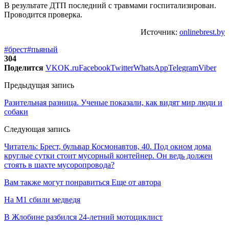
В результате ДТП последний с травмами госпитализирован.
Проводится проверка.
Источник:
onlinebrest.by
#брест
#пьяный
304
Поделится
VK
OK.ru
Facebook
Twitter
WhatsApp
Telegram
Viber
Предыдущая запись
Разительная разница. Ученые показали, как видят мир люди и
собаки
Следующая запись
Читатель: Брест, бульвар Космонавтов, 40. Под окном дома
круглые сутки стоит мусорный контейнер. Он ведь должен
стоять в шахте мусоропровода?
Вам также могут понравиться
Еще от автора
На М1 сбили медведя
В Жлобине разбился 24-летний мотоциклист