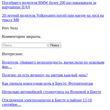
Погибшего водителя BMW более 200 раз наказывали за
нарушение ПДД
20-летний водитель Volkswagen погиб при наезде на лося на
трассе М8
Prev
Next
Комментарии закрыты.
Интересное:
Водителя, сбившего велосипедиста, вычислили по осколкам
фар…
Полезно ли есть яичницу на завтрак каждый день?
Как прошла новогодняя ночь в Бресте. Фоторепортаж
Несколько автомобилей столкнулись на Ясеневой в Бресте
Отключения электроэнергии в Бресте и районе 12-16
сентября:…