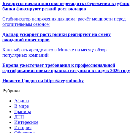
Белорусы начали массово переводить сбережения в рубли:
банки фиксируют резкий рост вкладов
Стабилизатор напряжения для дома: расчёт мощности перед
отопительным сезоном
Доллар ускоряет рост: рынки реагируют на смену
ожиданий инвесторов
Как выбрать аренду авто в Минске на месяц: обзор
популярных компаний
Европа ужесточает требования к профессиональной
сертификации: новые правила вступили в силу в 2026 году
Новости Гродно на https://avgrodno.by
Рубрики
Афиша
В мире
Граница
ДТП
Интересное
История
Общество