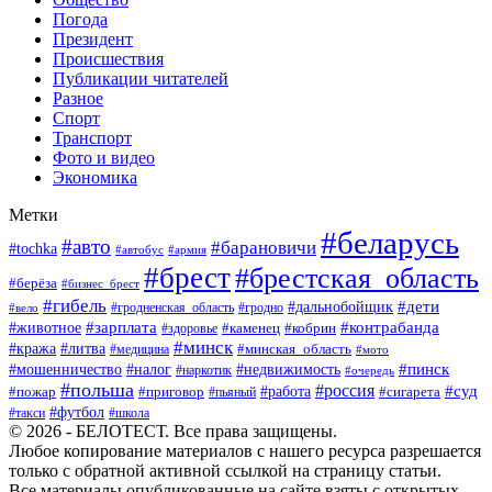
Погода
Президент
Происшествия
Публикации читателей
Разное
Спорт
Транспорт
Фото и видео
Экономика
Метки
#беларусь
#авто
#барановичи
#tochka
#автобус
#армия
#брест
#брестская_область
#берёза
#бизнес_брест
#гибель
#дети
#дальнобойщик
#гродно
#вело
#гродненская_область
#зарплата
#животное
#контрабанда
#каменец
#кобрин
#здоровье
#минск
#кража
#литва
#минская_область
#медицина
#мото
#мошенничество
#недвижимость
#пинск
#налог
#наркотик
#очередь
#польша
#россия
#работа
#суд
#пожар
#приговор
#пьяный
#сигарета
#футбол
#школа
#такси
© 2026 - БЕЛОТЕСТ. Все права защищены.
Любое копирование материалов с нашего ресурса разрешается
только с обратной активной ссылкой на страницу статьи.
Все материалы опубликованные на сайте взяты с открытых