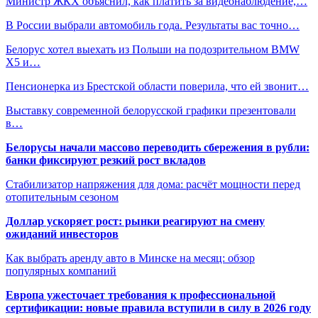
Министр ЖКХ объяснил, как платить за видеонаблюдение,…
В России выбрали автомобиль года. Результаты вас точно…
Белорус хотел выехать из Польши на подозрительном BMW
X5 и…
Пенсионерка из Брестской области поверила, что ей звонит…
Выставку современной белорусской графики презентовали
в…
Белорусы начали массово переводить сбережения в рубли:
банки фиксируют резкий рост вкладов
Стабилизатор напряжения для дома: расчёт мощности перед
отопительным сезоном
Доллар ускоряет рост: рынки реагируют на смену
ожиданий инвесторов
Как выбрать аренду авто в Минске на месяц: обзор
популярных компаний
Европа ужесточает требования к профессиональной
сертификации: новые правила вступили в силу в 2026 году