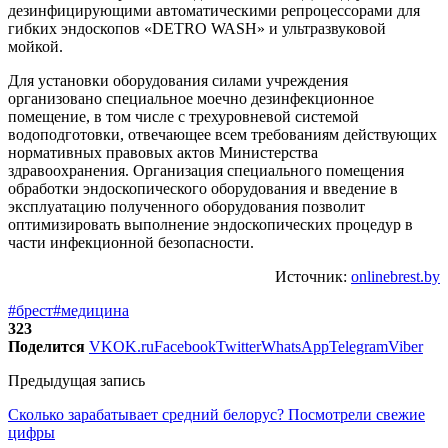
дезинфицирующими автоматическими репроцессорами для
гибких эндоскопов «DETRO WASH» и ультразвуковой
мойкой.
Для установки оборудования силами учреждения
организовано специальное моечно дезинфекционное
помещение, в том числе с трехуровневой системой
водоподготовки, отвечающее всем требованиям действующих
нормативных правовых актов Министерства
здравоохранения. Организация специального помещения
обработки эндоскопического оборудования и введение в
эксплуатацию полученного оборудования позволит
оптимизировать выполнение эндоскопических процедур в
части инфекционной безопасности.
Источник:
onlinebrest.by
#брест
#медицина
323
Поделится
VK
OK.ru
Facebook
Twitter
WhatsApp
Telegram
Viber
Предыдущая запись
Сколько зарабатывает средний белорус? Посмотрели свежие
цифры