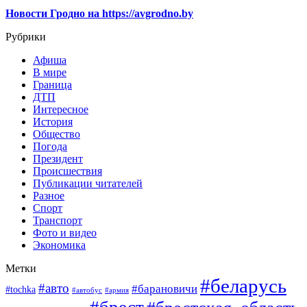
Новости Гродно на https://avgrodno.by
Рубрики
Афиша
В мире
Граница
ДТП
Интересное
История
Общество
Погода
Президент
Происшествия
Публикации читателей
Разное
Спорт
Транспорт
Фото и видео
Экономика
Метки
#беларусь
#авто
#барановичи
#tochka
#автобус
#армия