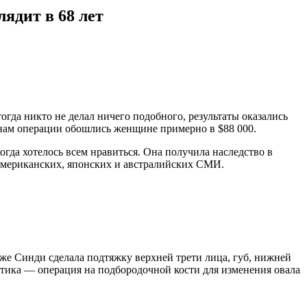
ядит в 68 лет
тогда никто не делал ничего подобного, результаты оказались
менам операции обошлись женщине примерно в $88 000.
огда хотелось всем нравиться. Она получила наследство в
в американских, японских и австралийских СМИ.
же Синди сделала подтяжку верхней трети лица, губ, нижней
тика — операция на подбородочной кости для изменения овала