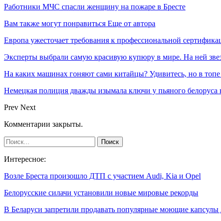
Работники МЧС спасли женщину на пожаре в Бресте
Вам также могут понравиться
Еще от автора
Европа ужесточает требования к профессиональной сертифик
Эксперты выбрали самую красивую купюру в мире. На ней звез
На каких машинах гоняют сами китайцы? Удивитесь, но в топе
Немецкая полиция дважды изымала ключи у пьяного белоруса 
Prev
Next
Комментарии закрыты.
Интересное:
Возле Бреста произошло ДТП с участием Audi, Kia и Opel
Белорусские силачи установили новые мировые рекорды
В Беларуси запретили продавать популярные моющие капсулы