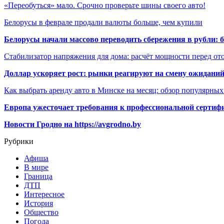
«Переобуться» мало. Срочно проверьте шины своего авто!
Белорусы в феврале продали валюты больше, чем купили
Белорусы начали массово переводить сбережения в рубли: 
Стабилизатор напряжения для дома: расчёт мощности перед о
Доллар ускоряет рост: рынки реагируют на смену ожиданий
Как выбрать аренду авто в Минске на месяц: обзор популярны
Европа ужесточает требования к профессиональной сертифи
Новости Гродно на https://avgrodno.by
Рубрики
Афиша
В мире
Граница
ДТП
Интересное
История
Общество
Погода