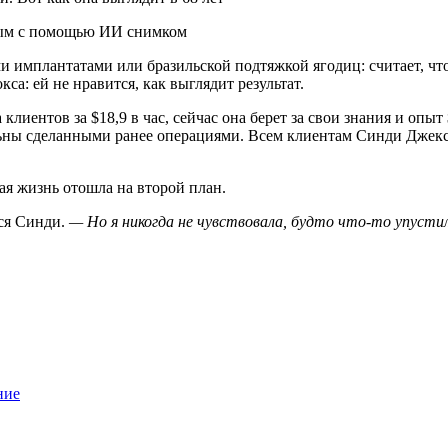
нным с помощью ИИ снимком
ми имплантатами или бразильской подтяжкой ягодиц: считает, ч
са: ей не нравится, как выглядит результат.
 клиентов за $18,9 в час, сейчас она берет за свои знания и о
льны сделанными ранее операциями. Всем клиентам Синди Джекс
ная жизнь отошла на второй план.
ся Синди.
— Но я никогда не чувствовала, будто что-то упусти
ние