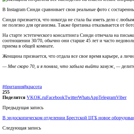
В Instagram Синди сравнивает свои реальные фото с состаре
Синди признается, что никогда не стала бы иметь дело с любы
не полезно для организма. Также британка отказывается от боток
На старте эстетического консалтинга Синди отвечала на письма
соотношении 30/70, обычно они старше 45 лет и часто недово
приема в общей комнате.
Женщина признается, что отдала все свое время карьере, а лич
— Мне скоро 70, и я поняла, что забыла выйти замуж, —
делит
#британия
#красота
255
Поделится
VK
OK.ru
Facebook
Twitter
WhatsApp
Telegram
Viber
Предыдущая запись
В эндоскопическом отделении Брестской ЦГБ новое оборудова
Следующая запись