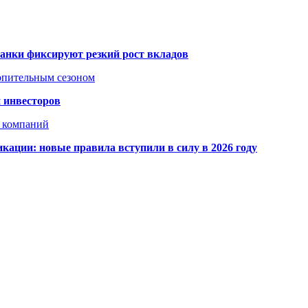
банки фиксируют резкий рост вкладов
топительным сезоном
 инвесторов
х компаний
кации: новые правила вступили в силу в 2026 году