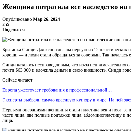
Женщина потратила все наследство на п
Опубликовано
Мар 26, 2024
255
Поделится
Британка Синди Джексон сделала первую из 12 пластических опе
хороши — и люди стали обращаться за советами. Так началась 
Синди казалось несправедливым, что из-за непримечательного 
почти $63 000 и вложила деньги в свою внешность. Синди гово
Сейчас читают
Европа ужесточает требования к профессиональной…
Эксперты выбрали самую красивую купюру в мире. На ней зв
Первыми операциями женщины стали пластика век и носа, за н
части лица, две полные подтяжки лица, абдоминопластику и п
лица.