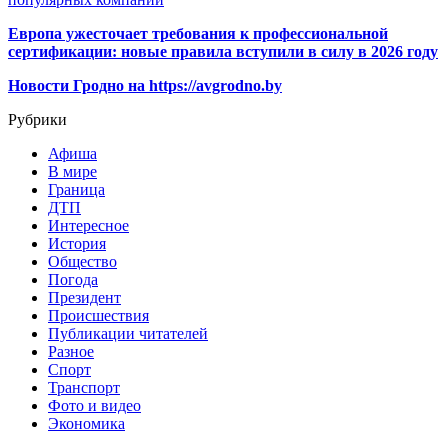
Европа ужесточает требования к профессиональной
сертификации: новые правила вступили в силу в 2026 году
Новости Гродно на https://avgrodno.by
Рубрики
Афиша
В мире
Граница
ДТП
Интересное
История
Общество
Погода
Президент
Происшествия
Публикации читателей
Разное
Спорт
Транспорт
Фото и видео
Экономика