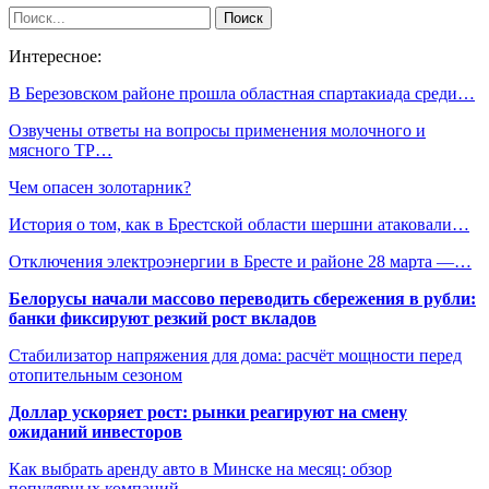
Интересное:
В Березовском районе прошла областная спартакиада среди…
Озвучены ответы на вопросы применения молочного и
мясного ТР…
Чем опасен золотарник?
История о том, как в Брестской области шершни атаковали…
Отключения электроэнергии в Бресте и районе 28 марта —…
Белорусы начали массово переводить сбережения в рубли:
банки фиксируют резкий рост вкладов
Стабилизатор напряжения для дома: расчёт мощности перед
отопительным сезоном
Доллар ускоряет рост: рынки реагируют на смену
ожиданий инвесторов
Как выбрать аренду авто в Минске на месяц: обзор
популярных компаний