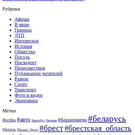
Рубрики
Афиша
В мире
Граница
ДТП
Интересное
История
Общество
Погода
Президент
Происшествия
Публикации читателей
Разное
Спорт
Транспорт
Фото и видео
Экономика
Метки
#беларусь
#авто
#барановичи
#tochka
#автобус
#армия
#брест
#брестская_область
#берёза
#бизнес_брест