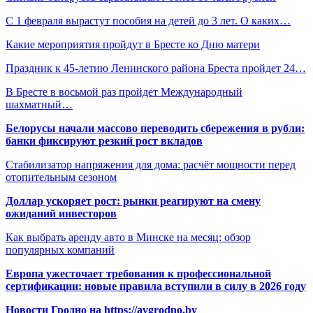
С 1 февраля вырастут пособия на детей до 3 лет. О каких…
Какие мероприятия пройдут в Бресте ко Дню матери
Праздник к 45-летию Ленинского района Бреста пройдет 24…
В Бресте в восьмой раз пройдет Международный
шахматный…
Белорусы начали массово переводить сбережения в рубли:
банки фиксируют резкий рост вкладов
Стабилизатор напряжения для дома: расчёт мощности перед
отопительным сезоном
Доллар ускоряет рост: рынки реагируют на смену
ожиданий инвесторов
Как выбрать аренду авто в Минске на месяц: обзор
популярных компаний
Европа ужесточает требования к профессиональной
сертификации: новые правила вступили в силу в 2026 году
Новости Гродно на https://avgrodno.by