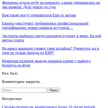
Женщина отдала шубу на покраску, а вещь уменьшилась на
два размера. Дело дошло до суда
Вам также могут понравиться
Еще от автора
Европа ужесточает требования к профессиональной
сертификации: новые правила вступили…
Эксперты выбрали самую красивую купюру в мире. На ней
звезда спорта
На каких машинах гоняют сами китайцы? Удивитесь, но в
топе не только бренды из КНР!
Немецкая полиция дважды изымала ключи у пьяного
белоруса на фуре
Prev
Next
Комментарии закрыты.
Интересное:
Сколько белорусов зарабатывают более 10 тысяч рублей