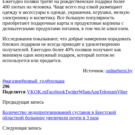
Ежегодно поляки тратят на рождественские подарки более
400 злотых на человека. Чаще всего под елкой размещают
одежду и аксессуары к одежде, украшения, игрушки, мелкую
электронику и косметику. Все большую популярность
приобретают подарочные карты и продуктовые корзины с
деликатесными продуктами питания, в том числе алкоголем.
Исследования показывают, что добрые намерения порадовать
близких подарком не всегда приводят к удовлетворению
получателей. Ежегодно более 40% поляков получают как
минимум один ненужный подарок, который потом не
используется или продается.
Источник:
onlinebrest.by
#магазин
#новый_год
#польша
296
Поделится
VK
OK.ru
Facebook
Twitter
WhatsApp
Telegram
Viber
Предыдущая запись
Количество эндопротезирований суставов в Брестской
областной больнице увеличили почти в 3 раза
Следующая запись