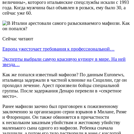
величины», которого итальянские спецслужбы искали с 1993
года. Когда мужчина был объявлен в розыск, ему было 30, а
сейчас уже 60.
Сейчас читают
Европа ужесточает требования к профессиональной…
Эксперты выбрали самую красивую купюру в мире. На ней
звезда…
Как же попался известный мафиози? По данным Euronews,
итальянца задержали в частной клинике на Сицилии, где он
проходил лечение. Арест произвели бойцы специальной
группы. После задержания Денаро перевели в «секретное
место».
Ранее мафиози заочно был приговорен к пожизненному
заключению за организацию серии взрывов в Милане, Риме
и Флоренции. Он также обвиняется в причастности
к нескольким заказным убийствам и жестокому убийству
маленького сына одного из мафиози. Ребенка сначала
задушили, а потом его тело растворили в чане с кислотой.