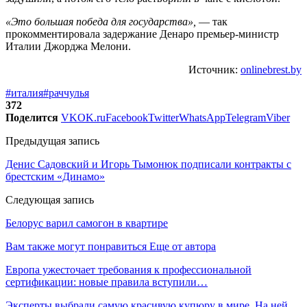
«Это большая победа для государства»,
— так
прокомментировала задержание Денаро премьер-министр
Италии Джорджа Мелони.
Источник:
onlinebrest.by
#италия
#раччулья
372
Поделится
VK
OK.ru
Facebook
Twitter
WhatsApp
Telegram
Viber
Предыдущая запись
Денис Садовский и Игорь Тымонюк подписали контракты с
брестским «Динамо»
Следующая запись
Белорус варил самогон в квартире
Вам также могут понравиться
Еще от автора
Европа ужесточает требования к профессиональной
сертификации: новые правила вступили…
Эксперты выбрали самую красивую купюру в мире. На ней