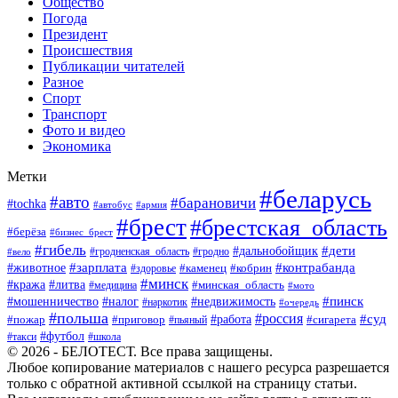
Общество
Погода
Президент
Происшествия
Публикации читателей
Разное
Спорт
Транспорт
Фото и видео
Экономика
Метки
#беларусь
#авто
#барановичи
#tochka
#автобус
#армия
#брест
#брестская_область
#берёза
#бизнес_брест
#гибель
#дети
#дальнобойщик
#гродно
#вело
#гродненская_область
#зарплата
#животное
#контрабанда
#каменец
#кобрин
#здоровье
#минск
#кража
#литва
#минская_область
#медицина
#мото
#мошенничество
#недвижимость
#пинск
#налог
#наркотик
#очередь
#польша
#россия
#работа
#суд
#пожар
#приговор
#пьяный
#сигарета
#футбол
#школа
#такси
© 2026 - БЕЛОТЕСТ. Все права защищены.
Любое копирование материалов с нашего ресурса разрешается
только с обратной активной ссылкой на страницу статьи.