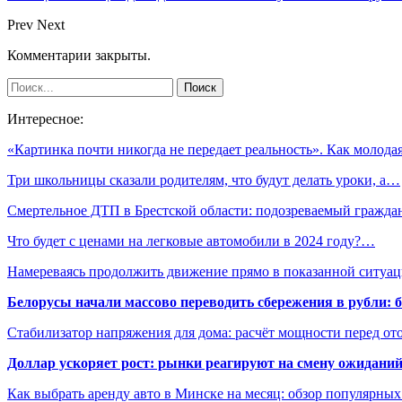
Prev
Next
Комментарии закрыты.
Интересное:
«Картинка почти никогда не передает реальность». Как молод
Три школьницы сказали родителям, что будут делать уроки, а…
Смертельное ДТП в Брестской области: подозреваемый гражд
Что будет с ценами на легковые автомобили в 2024 году?…
Намереваясь продолжить движение прямо в показанной ситуа
Белорусы начали массово переводить сбережения в рубли: 
Стабилизатор напряжения для дома: расчёт мощности перед о
Доллар ускоряет рост: рынки реагируют на смену ожиданий
Как выбрать аренду авто в Минске на месяц: обзор популярны