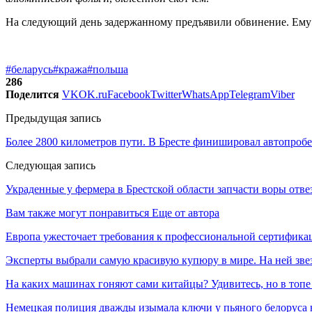
На следующий день задержанному предъявили обвинение. Ему 
#беларусь
#кража
#польша
286
Поделится
VK
OK.ru
Facebook
Twitter
WhatsApp
Telegram
Viber
Предыдущая запись
Более 2800 километров пути. В Бресте финишировал автопробе
Следующая запись
Украденные у фермера в Брестской области запчасти воры отве
Вам также могут понравиться
Еще от автора
Европа ужесточает требования к профессиональной сертифик
Эксперты выбрали самую красивую купюру в мире. На ней звез
На каких машинах гоняют сами китайцы? Удивитесь, но в топе
Немецкая полиция дважды изымала ключи у пьяного белоруса 