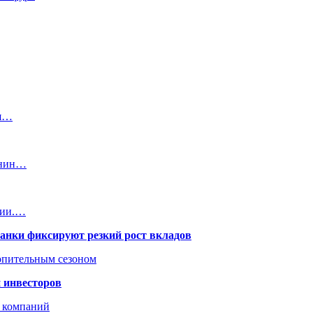
ая…
анин…
ции.…
банки фиксируют резкий рост вкладов
топительным сезоном
 инвесторов
х компаний