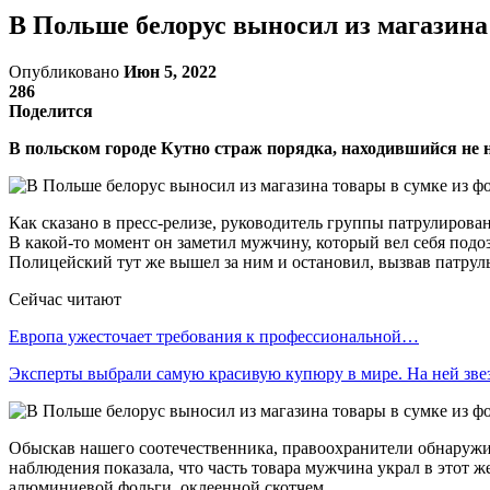
В Польше белорус выносил из магазина
Опубликовано
Июн 5, 2022
286
Поделится
В польском городе Кутно страж порядка, находившийся не н
Как сказано в пресс-релизе, руководитель группы патрулирова
В какой-то момент он заметил мужчину, который вел себя подозр
Полицейский тут же вышел за ним и остановил, вызвав патруль
Сейчас читают
Европа ужесточает требования к профессиональной…
Эксперты выбрали самую красивую купюру в мире. На ней зв
Обыскав нашего соотечественника, правоохранители обнаружил
наблюдения показала, что часть товара мужчина украл в этот 
алюминиевой фольги, оклеенной скотчем.