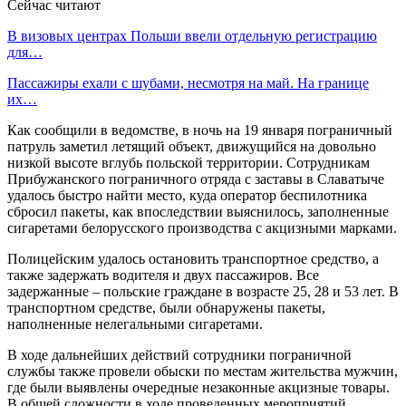
Сейчас читают
В визовых центрах Польши ввели отдельную регистрацию
для…
Пассажиры ехали с шубами, несмотря на май. На границе
их…
Как сообщили в ведомстве, в ночь на 19 января пограничный
патруль заметил летящий объект, движущийся на довольно
низкой высоте вглубь польской территории. Сотрудникам
Прибужанского пограничного отряда с заставы в Славатыче
удалось быстро найти место, куда оператор беспилотника
сбросил пакеты, как впоследствии выяснилось, заполненные
сигаретами белорусского производства с акцизными марками.
Полицейским удалось остановить транспортное средство, а
также задержать водителя и двух пассажиров. Все
задержанные – польские граждане в возрасте 25, 28 и 53 лет. В
транспортном средстве, были обнаружены пакеты,
наполненные нелегальными сигаретами.
В ходе дальнейших действий сотрудники пограничной
службы также провели обыски по местам жительства мужчин,
где были выявлены очередные незаконные акцизные товары.
В общей сложности в ходе проведенных мероприятий