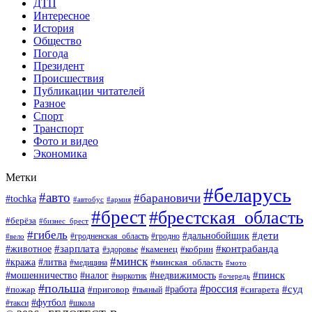
ДТП
Интересное
История
Общество
Погода
Президент
Происшествия
Публикации читателей
Разное
Спорт
Транспорт
Фото и видео
Экономика
Метки
#беларусь
#авто
#барановичи
#tochka
#автобус
#армия
#брест
#брестская_область
#берёза
#бизнес_брест
#гибель
#дети
#дальнобойщик
#гродно
#вело
#гродненская_область
#зарплата
#животное
#контрабанда
#каменец
#кобрин
#здоровье
#минск
#кража
#литва
#минская_область
#медицина
#мото
#мошенничество
#недвижимость
#пинск
#налог
#наркотик
#очередь
#польша
#россия
#работа
#суд
#пожар
#приговор
#пьяный
#сигарета
#футбол
#школа
#такси