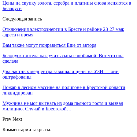
Цены на скупку золота, серебра и платины снова меняются в
Беларуси
Следующая запись
Отключения электроэнергии в Бресте и районе 23-27 мая:
адреса и время
Вам также могут понравиться
Еще от автора
Белоруска хотела разлучить сына с любимой. Вот что она
сделала
Два частных медцентра завышали цены на УЗИ — они
оштрафованы
Пожар в лесном массиве на полигоне в Брестской области
ликвидирован
Мужчина не мог выгнать из дома пьяного гостя и вызвал
милицию. Случай в Брестской…
Prev
Next
Комментарии закрыты.