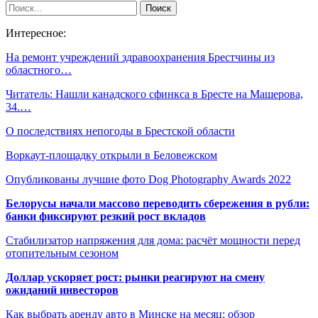
Интересное:
На ремонт учреждений здравоохранения Брестчины из
областного…
Читатель: Нашли канадского сфинкса в Бресте на Машерова,
34.…
О последствиях непогоды в Брестской области
Воркаут-площадку открыли в Беловежском
Опубликованы лучшие фото Dog Photography Awards 2022
Белорусы начали массово переводить сбережения в рубли:
банки фиксируют резкий рост вкладов
Стабилизатор напряжения для дома: расчёт мощности перед
отопительным сезоном
Доллар ускоряет рост: рынки реагируют на смену
ожиданий инвесторов
Как выбрать аренду авто в Минске на месяц: обзор