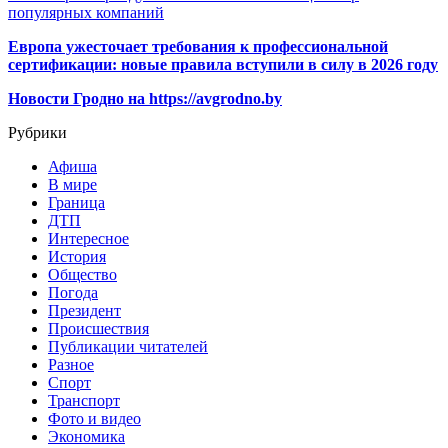
популярных компаний
Европа ужесточает требования к профессиональной
сертификации: новые правила вступили в силу в 2026 году
Новости Гродно на https://avgrodno.by
Рубрики
Афиша
В мире
Граница
ДТП
Интересное
История
Общество
Погода
Президент
Происшествия
Публикации читателей
Разное
Спорт
Транспорт
Фото и видео
Экономика