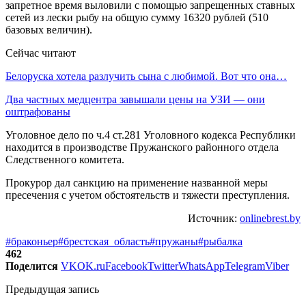
запретное время выловили с помощью запрещенных ставных
сетей из лески рыбу на общую сумму 16320 рублей (510
базовых величин).
Сейчас читают
Белоруска хотела разлучить сына с любимой. Вот что она…
Два частных медцентра завышали цены на УЗИ — они
оштрафованы
Уголовное дело по ч.4 ст.281 Уголовного кодекса Республики
находится в производстве Пружанского районного отдела
Следственного комитета.
Прокурор дал санкцию на применение названной меры
пресечения с учетом обстоятельств и тяжести преступления.
Источник:
onlinebrest.by
#браконьер
#брестская_область
#пружаны
#рыбалка
462
Поделится
VK
OK.ru
Facebook
Twitter
WhatsApp
Telegram
Viber
Предыдущая запись