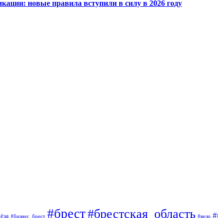
кации: новые правила вступили в силу в 2026 году
#брест
#брестская_область
#
ёза
#вело
#бизнес_брест