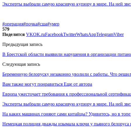
Эксперты выбрали самую красивую купюру в мире. На ней зв
#операция
#почка
#сша
#умер
579
Поделится
VK
OK.ru
Facebook
Twitter
WhatsApp
Telegram
Viber
Предыдущая запись
В Брестской области выявили нарушения в организации питани
Следующая запись
Беременную белоруску незаконно уволили с работы. Что решил
Вам также могут понравиться
Еще от автора
Европа ужесточает требования к профессиональной сертифик
Эксперты выбрали самую красивую купюру в мире. На ней звез
На каких машинах гоняют сами китайцы? Удивитесь, но в топе
Немецкая полиция дважды изымала ключи у пьяного белоруса 