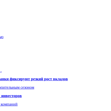
ью
…
банки фиксируют резкий рост вкладов
топительным сезоном
 инвесторов
х компаний