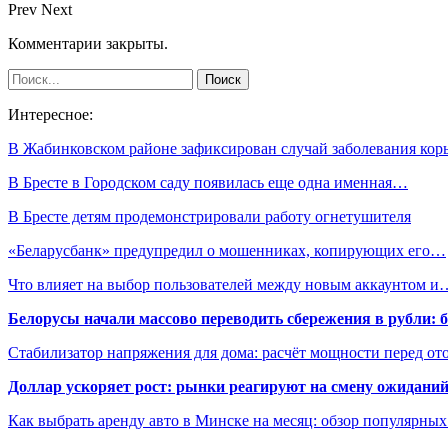
Prev
Next
Комментарии закрыты.
Интересное:
В Жабинковском районе зафиксирован случай заболевания кор
В Бресте в Городском саду появилась еще одна именная…
В Бресте детям продемонстрировали работу огнетушителя
«Беларусбанк» предупредил о мошенниках, копирующих его…
Что влияет на выбор пользователей между новым аккаунтом и
Белорусы начали массово переводить сбережения в рубли: 
Стабилизатор напряжения для дома: расчёт мощности перед о
Доллар ускоряет рост: рынки реагируют на смену ожиданий
Как выбрать аренду авто в Минске на месяц: обзор популярны