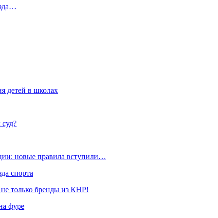
езда…
я детей в школах
 суд?
ации: новые правила вступили…
да спорта
 не только бренды из КНР!
на фуре