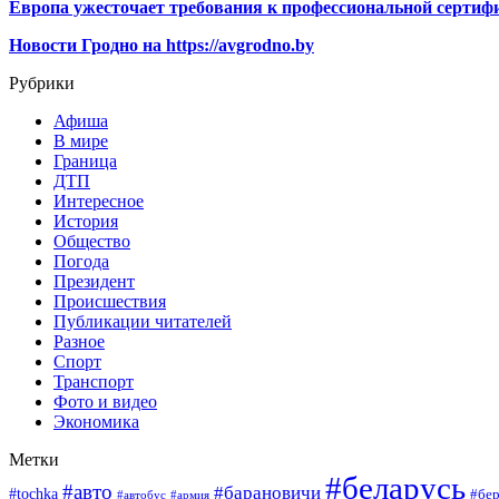
Европа ужесточает требования к профессиональной сертифи
Новости Гродно на https://avgrodno.by
Рубрики
Афиша
В мире
Граница
ДТП
Интересное
История
Общество
Погода
Президент
Происшествия
Публикации читателей
Разное
Спорт
Транспорт
Фото и видео
Экономика
Метки
#беларусь
#авто
#барановичи
#tochka
#бер
#автобус
#армия