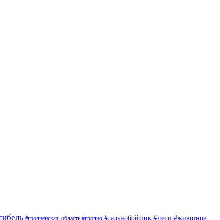
гибель
#дети
#животное
#дальнобойщик
#гродно
#гродненская_область