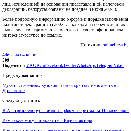
лиц, исчисленный на основании представленной налоговой
декларации, белорусы обязаны не позднее 3 июня 2024 г.
Более подробную информацию о форме и порядке заполнения
налоговой декларации за 2023 г. в каждом из перечисленных
выше случаев ведомство разместило на своем официальном
интеренет-ресурсе по ссылке.
Источник:
onlinebrest.by
#беларусь
#налог
309
Поделится
VK
OK.ru
Facebook
Twitter
WhatsApp
Telegram
Viber
Предыдущая запись
Музей «спасенных кузовов» под открытым небом есть в
Дрогичине
Следующая запись
В Австрии белорусы везли парфюм и бритвы на 11 тысяч евро
Вам также могут понравиться
Еще от автора
Доллар ускоряет рост: рынки реагируют на смену ожиданий