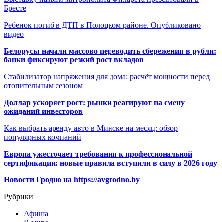
Бресте
Ребенок погиб в ДТП в Полоцком районе. Опубликовано
видео
Белорусы начали массово переводить сбережения в рубли:
банки фиксируют резкий рост вкладов
Стабилизатор напряжения для дома: расчёт мощности перед
отопительным сезоном
Доллар ускоряет рост: рынки реагируют на смену
ожиданий инвесторов
Как выбрать аренду авто в Минске на месяц: обзор
популярных компаний
Европа ужесточает требования к профессиональной
сертификации: новые правила вступили в силу в 2026 году
Новости Гродно на https://avgrodno.by
Рубрики
Афиша