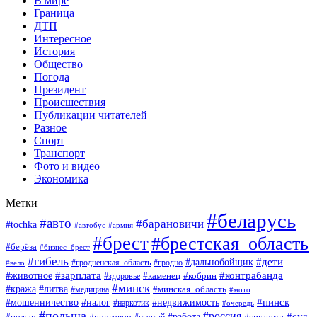
В мире
Граница
ДТП
Интересное
История
Общество
Погода
Президент
Происшествия
Публикации читателей
Разное
Спорт
Транспорт
Фото и видео
Экономика
Метки
#беларусь
#авто
#барановичи
#tochka
#автобус
#армия
#брест
#брестская_область
#берёза
#бизнес_брест
#гибель
#дети
#дальнобойщик
#гродно
#вело
#гродненская_область
#зарплата
#животное
#контрабанда
#каменец
#кобрин
#здоровье
#минск
#кража
#литва
#минская_область
#медицина
#мото
#мошенничество
#недвижимость
#пинск
#налог
#наркотик
#очередь
#польша
#россия
#работа
#суд
#пожар
#приговор
#пьяный
#сигарета