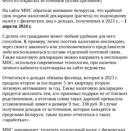
Фото из открытых источников (иллюстративное)
На сайте МНС обратили внимание белорусов, что крайний
срок подачи налоговой декларации (расчета) по подоходному
налогу с физических лиц о доходах, полученных в 2023 г., –
1
апреля 2024 г.
Сделать это гражданин может любым удобным для него
способом. К примеру, лично посетив налоговую инспекцию,
через своего законного или уполномоченного представителя
либо воспользоваться услугами отделений почтовой связи.
Также налоговую декларацию можно направить в инспекцию
МНС, используя современные технологии, при наличии
личного кабинета плательщика на сайте ведомства.
Отчитаться о доходах обязаны физлица, которые в 2023 г.
продали вторую за последние 5 лет квартиру, вторую
легковую автомашину за год. Также налоговую декларацию
придется заполнить тем, кто принимал подарки не от близких
родственников, а итоговая сумма таких дарений превысила
установленный лимит в размере 9 тыс. 338 руб. В случае
получения доходов от источников, которые находятся за
пределами Беларуси, также нужно отчитаться о таких
«заработках».
МНС напоминает: уплатить подоходный налог с физических