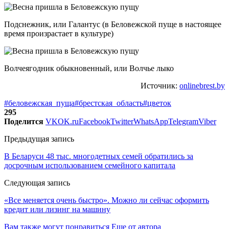
Подснежник, или Галантус (в Беловежской пуще в настоящее
время произрастает в культуре)
Волчеягодник обыкновенный, или Волчье лыко
Источник:
onlinebrest.by
#беловежская_пуща
#брестская_область
#цветок
295
Поделится
VK
OK.ru
Facebook
Twitter
WhatsApp
Telegram
Viber
Предыдущая запись
В Беларуси 48 тыс. многодетных семей обратились за
досрочным использованием семейного капитала
Следующая запись
«Все меняется очень быстро». Можно ли сейчас оформить
кредит или лизинг на машину
Вам также могут понравиться
Еще от автора