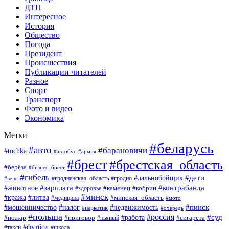
ДТП
Интересное
История
Общество
Погода
Президент
Происшествия
Публикации читателей
Разное
Спорт
Транспорт
Фото и видео
Экономика
Метки
#беларусь
#авто
#барановичи
#tochka
#автобус
#армия
#брест
#брестская_область
#берёза
#бизнес_брест
#гибель
#дети
#дальнобойщик
#гродно
#вело
#гродненская_область
#зарплата
#животное
#контрабанда
#каменец
#кобрин
#здоровье
#минск
#кража
#литва
#минская_область
#медицина
#мото
#мошенничество
#недвижимость
#пинск
#налог
#наркотик
#очередь
#польша
#россия
#работа
#суд
#пожар
#приговор
#пьяный
#сигарета
#футбол
#школа
#такси