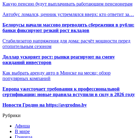
Какую пенсию будут выплачивать работающим пенсионерам
Автобус ломался, ценник устремлялся вверх: кто ответит за…
Белорусы начали массово переводить сбережения в рубли:
банки фиксируют резкий рост вкладов
Стабилизатор напряжения для дома: расчёт мощности перед
отопительным сезоном
Доллар ускоряет рост: рынки реагируют на смену
ожиданий инвесторов
Как выбрать аренду авто в Минске на месяц: обзор
популярных компаний
Европа ужесточает требования к профессиональной
сертификации: новые правила вступили в силу в 2026 году
Новости Гродно на https://avgrodno.by
Рубрики
Афиша
В мире
Граница