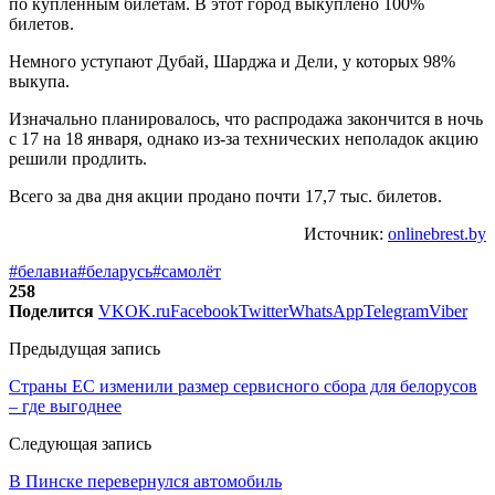
по купленным билетам. В этот город выкуплено 100%
билетов.
Немного уступают Дубай, Шарджа и Дели, у которых 98%
выкупа.
Изначально планировалось, что распродажа закончится в ночь
с 17 на 18 января, однако из-за технических неполадок акцию
решили продлить.
Всего за два дня акции продано почти 17,7 тыс. билетов.
Источник:
onlinebrest.by
#белавиа
#беларусь
#самолёт
258
Поделится
VK
OK.ru
Facebook
Twitter
WhatsApp
Telegram
Viber
Предыдущая запись
Страны ЕС изменили размер сервисного сбора для белорусов
– где выгоднее
Следующая запись
В Пинске перевернулся автомобиль