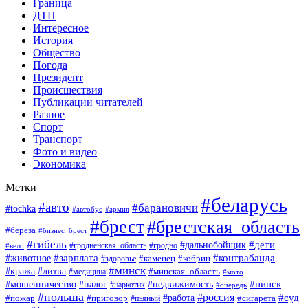
Граница
ДТП
Интересное
История
Общество
Погода
Президент
Происшествия
Публикации читателей
Разное
Спорт
Транспорт
Фото и видео
Экономика
Метки
#беларусь
#авто
#барановичи
#tochka
#автобус
#армия
#брест
#брестская_область
#берёза
#бизнес_брест
#гибель
#дети
#дальнобойщик
#гродно
#вело
#гродненская_область
#зарплата
#животное
#контрабанда
#каменец
#кобрин
#здоровье
#минск
#кража
#литва
#минская_область
#медицина
#мото
#мошенничество
#недвижимость
#пинск
#налог
#наркотик
#очередь
#польша
#россия
#работа
#суд
#пожар
#приговор
#пьяный
#сигарета