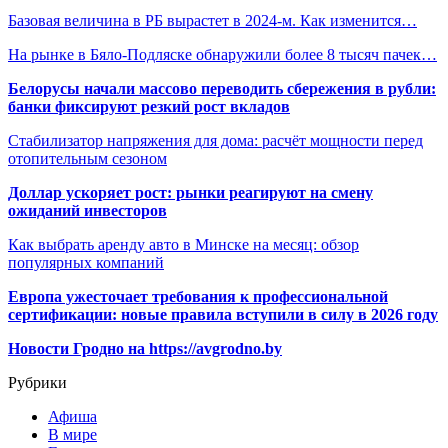
Базовая величина в РБ вырастет в 2024-м. Как изменится…
На рынке в Бяло-Подляске обнаружили более 8 тысяч пачек…
Белорусы начали массово переводить сбережения в рубли:
банки фиксируют резкий рост вкладов
Стабилизатор напряжения для дома: расчёт мощности перед
отопительным сезоном
Доллар ускоряет рост: рынки реагируют на смену
ожиданий инвесторов
Как выбрать аренду авто в Минске на месяц: обзор
популярных компаний
Европа ужесточает требования к профессиональной
сертификации: новые правила вступили в силу в 2026 году
Новости Гродно на https://avgrodno.by
Рубрики
Афиша
В мире