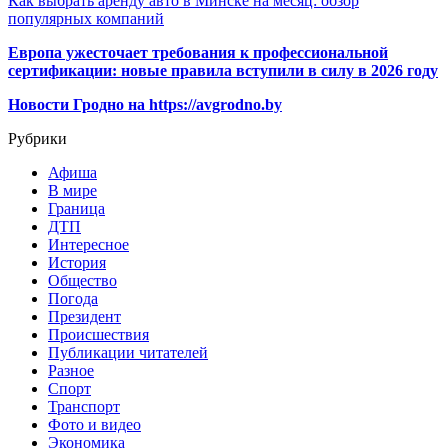
Как выбрать аренду авто в Минске на месяц: обзор
популярных компаний
Европа ужесточает требования к профессиональной
сертификации: новые правила вступили в силу в 2026 году
Новости Гродно на https://avgrodno.by
Рубрики
Афиша
В мире
Граница
ДТП
Интересное
История
Общество
Погода
Президент
Происшествия
Публикации читателей
Разное
Спорт
Транспорт
Фото и видео
Экономика