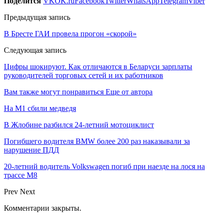
Поделится
VK
OK.ru
Facebook
Twitter
WhatsApp
Telegram
Viber
Предыдущая запись
В Бресте ГАИ провела прогон «скорой»
Следующая запись
Цифры шокируют. Как отличаются в Беларуси зарплаты
руководителей торговых сетей и их работников
Вам также могут понравиться
Еще от автора
На М1 сбили медведя
В Жлобине разбился 24-летний мотоциклист
Погибшего водителя BMW более 200 раз наказывали за
нарушение ПДД
20-летний водитель Volkswagen погиб при наезде на лося на
трассе М8
Prev
Next
Комментарии закрыты.