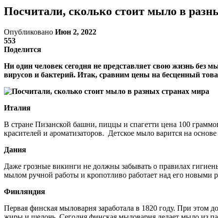
Посчитали, сколько стоит мыло в разн
Опубликовано
Июн 2, 2022
553
Поделится
Ни один человек сегодня не представляет свою жизнь без 
вирусов и бактерий. Итак, сравним цены на бесценный това
Италия
В стране Пизанской башни, пиццы и спагетти цена 100 граммов
красителей и ароматизаторов. Детское мыло варится на основе
Дания
Даже грозные викинги не должны забывать о правилах гигиены.
мылом ручной работы и кропотливо работает над его новыми 
Финляндия
Первая финская мыловарня заработала в 1820 году. При этом 
жиры и щелочь. Сегодня финская мыловарня делает мыло из пал