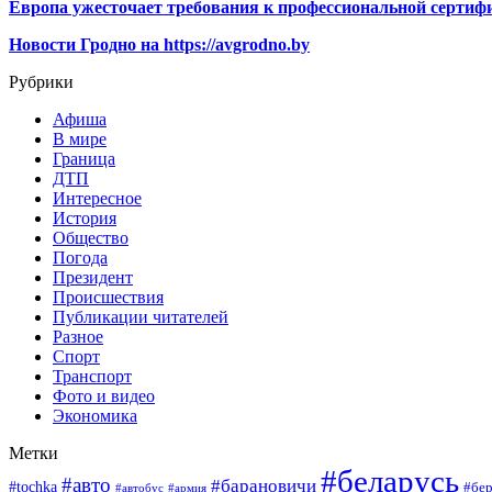
Европа ужесточает требования к профессиональной сертифи
Новости Гродно на https://avgrodno.by
Рубрики
Афиша
В мире
Граница
ДТП
Интересное
История
Общество
Погода
Президент
Происшествия
Публикации читателей
Разное
Спорт
Транспорт
Фото и видео
Экономика
Метки
#беларусь
#авто
#барановичи
#tochka
#бер
#автобус
#армия