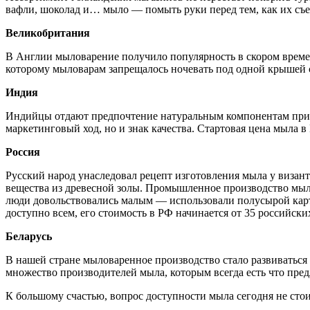
вафли, шоколад и… мыло — помыть руки перед тем, как их съест
Великобритания
В Англии мыловарение получило популярность в скором времен
которому мыловарам запрещалось ночевать под одной крышей с 
Индия
Индийцы отдают предпочтение натуральным компонентам при 
маркетинговый ход, но и знак качества. Стартовая цена мыла в
Россия
Русский народ унаследовал рецепт изготовления мыла у визан
вещества из древесной золы. Промышленное производство мыла
люди довольствовались малым — использовали полусырой карт
доступно всем, его стоимость в РФ начинается от 35 российских
Беларусь
В нашей стране мыловаренное производство стало развиваться 
множество производителей мыла, которым всегда есть что предл
К большому счастью, вопрос доступности мыла сегодня не стои