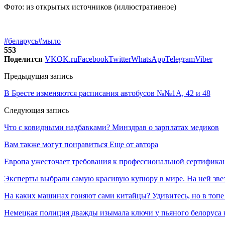
Фото: из открытых источников (иллюстративное)
#беларусь
#мыло
553
Поделится
VK
OK.ru
Facebook
Twitter
WhatsApp
Telegram
Viber
Предыдущая запись
В Бресте изменяются расписания автобусов №№1А, 42 и 48
Следующая запись
Что с ковидными надбавками? Минздрав о зарплатах медиков
Вам также могут понравиться
Еще от автора
Европа ужесточает требования к профессиональной сертифик
Эксперты выбрали самую красивую купюру в мире. На ней звез
На каких машинах гоняют сами китайцы? Удивитесь, но в топе
Немецкая полиция дважды изымала ключи у пьяного белоруса 