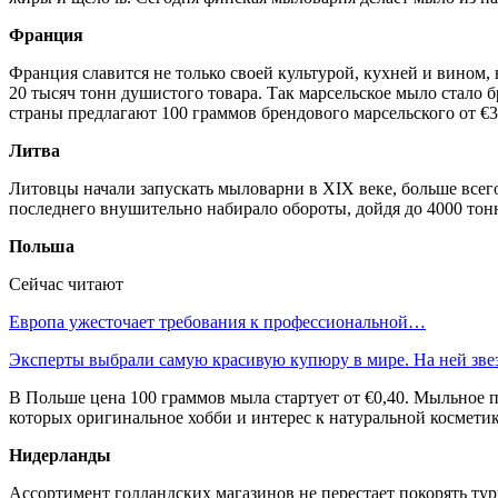
Франция
Франция славится не только своей культурой, кухней и вином,
20 тысяч тонн душистого товара. Так марсельское мыло стало
страны предлагают 100 граммов брендового марсельского от €3
Литва
Литовцы начали запускать мыловарни в XIX веке, больше всего
последнего внушительно набирало обороты, дойдя до 4000 тонн
Польша
Сейчас читают
Европа ужесточает требования к профессиональной…
Эксперты выбрали самую красивую купюру в мире. На ней зв
В Польше цена 100 граммов мыла стартует от €0,40. Мыльное п
которых оригинальное хобби и интерес к натуральной космети
Нидерланды
Ассортимент голландских магазинов не перестает покорять тур