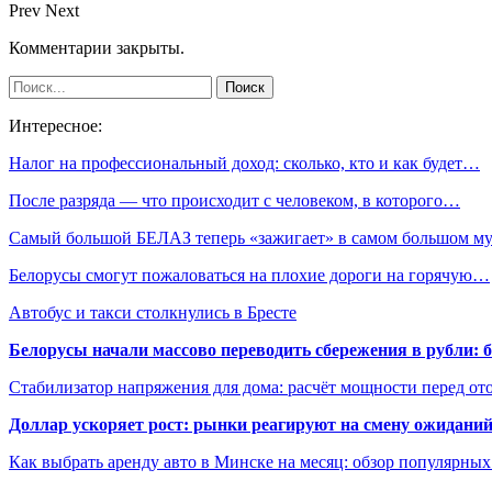
Prev
Next
Комментарии закрыты.
Интересное:
Налог на профессиональный доход: сколько, кто и как будет…
После разряда — что происходит с человеком, в которого…
Самый большой БЕЛАЗ теперь «зажигает» в самом большом му
Белорусы смогут пожаловаться на плохие дороги на горячую…
Автобус и такси столкнулись в Бресте
Белорусы начали массово переводить сбережения в рубли: 
Стабилизатор напряжения для дома: расчёт мощности перед о
Доллар ускоряет рост: рынки реагируют на смену ожиданий
Как выбрать аренду авто в Минске на месяц: обзор популярны