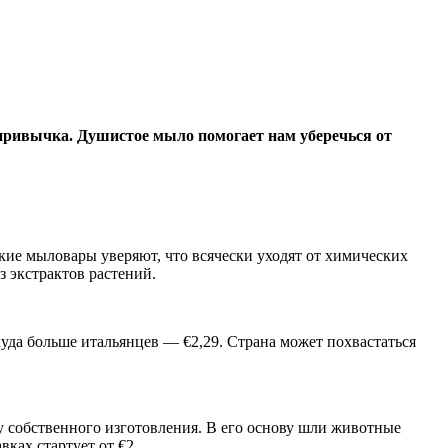
 привычка. Душистое мыло помогает нам уберечься от
ские мыловары уверяют, что всячески уходят от химических
з экстрактов растений.
уда больше итальянцев — €2,29. Страна может похвастаться
у собственного изготовления. В его основу шли животные
ках стартует от €2.