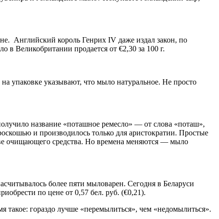
е. Английский король Генрих IV даже издал закон, по
 в Великобритании продается от €2,30 за 100 г.
 упаковке указывают, что мыло натуральное. Не просто
получило название «поташное ремесло» — от слова «поташ»,
 роскошью и производилось только для аристократии. Простые
ве очищающего средства. Но времена меняются — мыло
насчитывалось более пяти мыловарен. Сегодня в Беларуси
брести по цене от 0,57 бел. руб. (€0,21).
мя такое: гораздо лучше «перемылиться», чем «недомылиться».