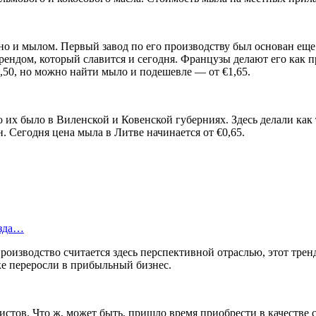
 но и мылом. Первый завод по его производству был основан еще
 брендом, который славится и сегодня. Французы делают его ка
,50, но можно найти мыло и подешевле — от €1,65.
 их было в Виленской и Ковенской губерниях. Здесь делали как
. Сегодня цена мыла в Литве начинается от €0,65.
езда…
роизводство считается здесь перспективной отраслью, этот тре
ке переросли в прибыльный бизнес.
истов. Что ж, может быть, пришло время приобрести в качестве