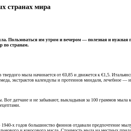
ых странах мира
мыла. Пользоваться им утром и вечером — полезная и нужная
р по странам.
 твердого мыла начинается от €0,85 и движется к €1,5. Итальян
 меда, экстрактов календулы и протеинов миндаля, лечебное — и
 Вот датчане и не забывают, выкладывая за 100 граммов мыла к
рецептами.
до 1940-х годов большинство финнов отдавали предпочтение мыл
ьмового и кокосового масла. Стоимость мыла на местных прилав