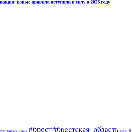
кации: новые правила вступили в силу в 2026 году
#брест
#брестская_область
#
ёза
#вело
#бизнес_брест