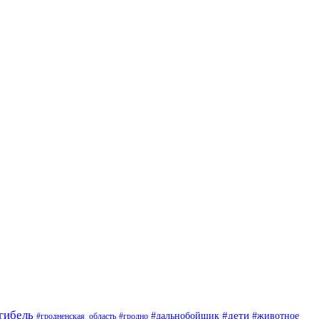
гибель
#дети
#животное
#дальнобойщик
#гродно
#гродненская_область