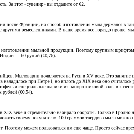
ь. За этот «сувенир» вы отдадите от €2.
и после Франции, но способ изготовления мыла держался в тайн
другими ремесленниками. В наше время все гораздо проще, мыло
изготовлении мыльной продукции. Поэтому крупным шрифтом на
 Индии — 60 рупий (€0,76).
тийцев. Мыловарни появляются на Руси в XV веке. Это занятие 
 наладилось при Петре I, но вплоть до XIX века оно считалось
офель и специальные шарики из папоротниковой золы в качест
 рублей (€0,54).
в ХIX веке и стремительно набирало обороты. Только в Гродно 
ожить своему покупателю. 100 граммов твердого мыла можно прио
т. Поэтому можем пользоваться им еще чаще. Просто сейчас вре