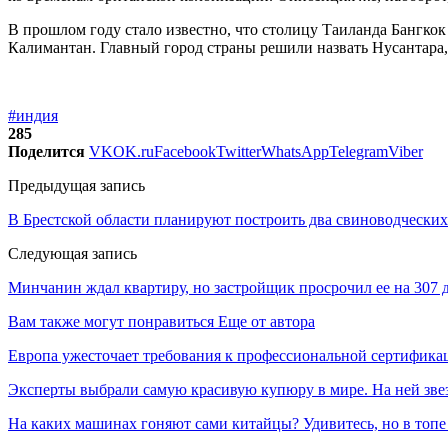
В прошлом году стало известно, что столицу Таиланда Бангко
Калимантан. Главный город страны решили назвать Нусантара, 
#индия
285
Поделится
VK
OK.ru
Facebook
Twitter
WhatsApp
Telegram
Viber
Предыдущая запись
В Брестской области планируют построить два свиноводческих
Следующая запись
Минчанин ждал квартиру, но застройщик просрочил ее на 307 д
Вам также могут понравиться
Еще от автора
Европа ужесточает требования к профессиональной сертифик
Эксперты выбрали самую красивую купюру в мире. На ней звез
На каких машинах гоняют сами китайцы? Удивитесь, но в топе