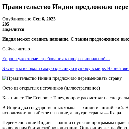
Правительство Индии предложило пере
Опубликовано
Сен 6, 2023
285
Поделится
Индия может сменить название. С таким предложением выст
Сейчас читают
Европа ужесточает требования к профессиональной…
Эксперты выбрали самую красивую купюру в мире. На ней зв
Фото из открытых источников (иллюстративное)
Как пишет The Economic Times, вопрос рассмотрят на специаль
В Индии два государственных языка — хинди и английский. Н
используют английское название, а внутри страны — Бхарат.
Переименование Индии — один из пунктов программы правяще
ко временам британской колонизации. Оппозиция же, наоборот