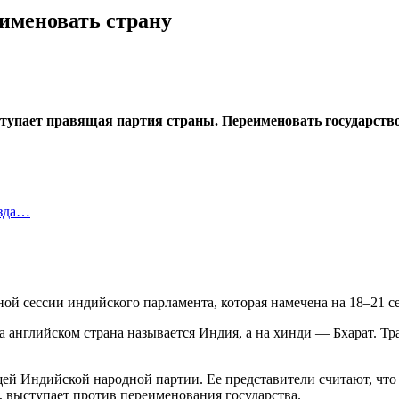
именовать страну
упает правящая партия страны. Переименовать государство х
езда…
ной сессии индийского парламента, которая намечена на 18–21 с
а английском страна называется Индия, а на хинди — Бхарат. 
й Индийской народной партии. Ее представители считают, что
, выступает против переименования государства.