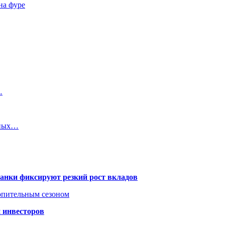
на фуре
…
йных…
банки фиксируют резкий рост вкладов
топительным сезоном
 инвесторов