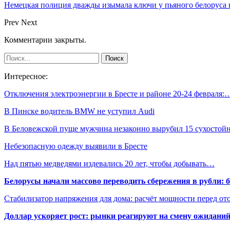
Немецкая полиция дважды изымала ключи у пьяного белоруса 
Prev
Next
Комментарии закрыты.
Интересное:
Отключения электроэнергии в Бресте и районе 20-24 февраля:
В Пинске водитель BMW не уступил Audi
В Беловежской пуще мужчина незаконно вырубил 15 сухосто
Небезопасную одежду выявили в Бресте
Над пятью медведями издевались 20 лет, чтобы добывать…
Белорусы начали массово переводить сбережения в рубли: 
Стабилизатор напряжения для дома: расчёт мощности перед о
Доллар ускоряет рост: рынки реагируют на смену ожиданий