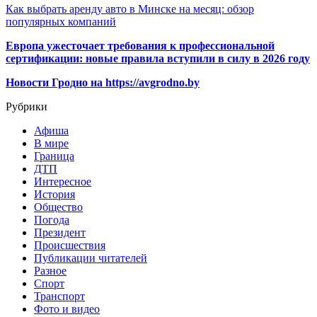
Как выбрать аренду авто в Минске на месяц: обзор
популярных компаний
Европа ужесточает требования к профессиональной
сертификации: новые правила вступили в силу в 2026 году
Новости Гродно на https://avgrodno.by
Рубрики
Афиша
В мире
Граница
ДТП
Интересное
История
Общество
Погода
Президент
Происшествия
Публикации читателей
Разное
Спорт
Транспорт
Фото и видео