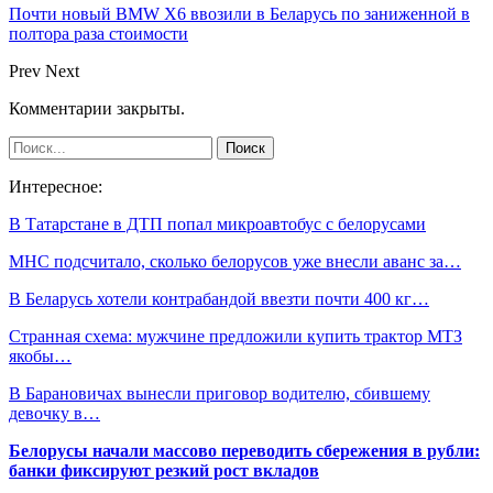
Почти новый BMW X6 ввозили в Беларусь по заниженной в
полтора раза стоимости
Prev
Next
Комментарии закрыты.
Интересное:
В Татарстане в ДТП попал микроавтобус с белорусами
МНС подсчитало, сколько белорусов уже внесли аванс за…
В Беларусь хотели контрабандой ввезти почти 400 кг…
Странная схема: мужчине предложили купить трактор МТЗ
якобы…
В Барановичах вынесли приговор водителю, сбившему
девочку в…
Белорусы начали массово переводить сбережения в рубли:
банки фиксируют резкий рост вкладов