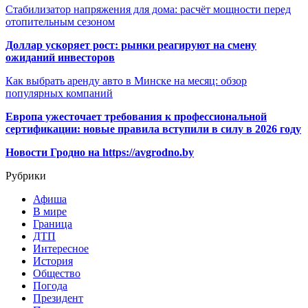
Стабилизатор напряжения для дома: расчёт мощности перед
отопительным сезоном
Доллар ускоряет рост: рынки реагируют на смену
ожиданий инвесторов
Как выбрать аренду авто в Минске на месяц: обзор
популярных компаний
Европа ужесточает требования к профессиональной
сертификации: новые правила вступили в силу в 2026 году
Новости Гродно на https://avgrodno.by
Рубрики
Афиша
В мире
Граница
ДТП
Интересное
История
Общество
Погода
Президент