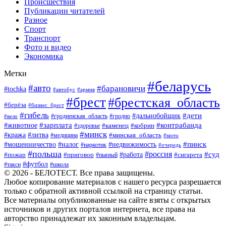
Происшествия
Публикации читателей
Разное
Спорт
Транспорт
Фото и видео
Экономика
Метки
#беларусь
#авто
#барановичи
#tochka
#автобус
#армия
#брест
#брестская_область
#берёза
#бизнес_брест
#гибель
#дети
#дальнобойщик
#гродно
#вело
#гродненская_область
#зарплата
#животное
#контрабанда
#каменец
#кобрин
#здоровье
#минск
#кража
#литва
#минская_область
#медицина
#мото
#мошенничество
#недвижимость
#пинск
#налог
#наркотик
#очередь
#польша
#россия
#работа
#суд
#пожар
#приговор
#пьяный
#сигарета
#футбол
#школа
#такси
© 2026 - БЕЛОТЕСТ. Все права защищены.
Любое копирование материалов с нашего ресурса разрешается
только с обратной активной ссылкой на страницу статьи.
Все материалы опубликованные на сайте взяты с открытых
источников и других порталов интернета, все права на
авторство принадлежат их законным владельцам.