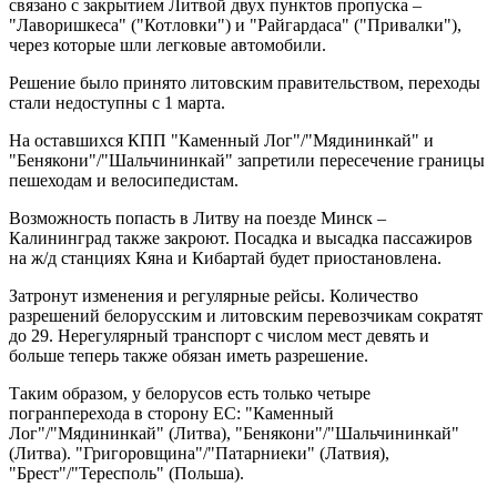
связано с закрытием Литвой двух пунктов пропуска –
"Лаворишкеса" ("Котловки") и "Райгардаса" ("Привалки"),
через которые шли легковые автомобили.
Решение было принято литовским правительством, переходы
стали недоступны с 1 марта.
На оставшихся КПП "Каменный Лог"/"Мядининкай" и
"Бенякони"/"Шальчининкай" запретили пересечение границы
пешеходам и велосипедистам.
Возможность попасть в Литву на поезде Минск –
Калининград также закроют. Посадка и высадка пассажиров
на ж/д станциях Кяна и Кибартай будет приостановлена.
Затронут изменения и регулярные рейсы. Количество
разрешений белорусским и литовским перевозчикам сократят
до 29. Нерегулярный транспорт с числом мест девять и
больше теперь также обязан иметь разрешение.
Таким образом, у белорусов есть только четыре
погранперехода в сторону ЕС: "Каменный
Лог"/"Мядининкай" (Литва), "Бенякони"/"Шальчининкай"
(Литва). "Григоровщина"/"Патарниеки" (Латвия),
"Брест"/"Тересполь" (Польша).