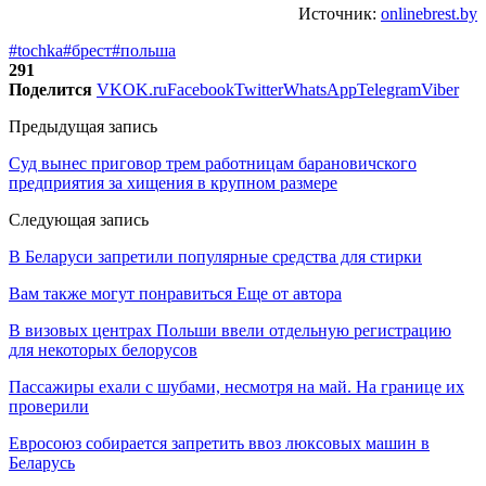
Источник:
onlinebrest.by
#tochka
#брест
#польша
291
Поделится
VK
OK.ru
Facebook
Twitter
WhatsApp
Telegram
Viber
Предыдущая запись
Суд вынес приговор трем работницам барановичского
предприятия за хищения в крупном размере
Следующая запись
В Беларуси запретили популярные средства для стирки
Вам также могут понравиться
Еще от автора
В визовых центрах Польши ввели отдельную регистрацию
для некоторых белорусов
Пассажиры ехали с шубами, несмотря на май. На границе их
проверили
Евросоюз собирается запретить ввоз люксовых машин в
Беларусь