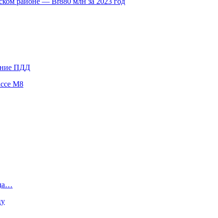
ком районе — Br880 млн за 2023 год
ение ПДД
ассе М8
ода…
цу