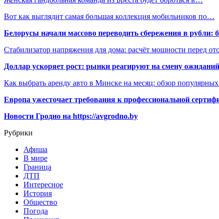
Вот как выглядит самая большая коллекция мобильников по…
Белорусы начали массово переводить сбережения в рубли: 
Стабилизатор напряжения для дома: расчёт мощности перед о
Доллар ускоряет рост: рынки реагируют на смену ожиданий
Как выбрать аренду авто в Минске на месяц: обзор популярны
Европа ужесточает требования к профессиональной сертифи
Новости Гродно на https://avgrodno.by
Рубрики
Афиша
В мире
Граница
ДТП
Интересное
История
Общество
Погода