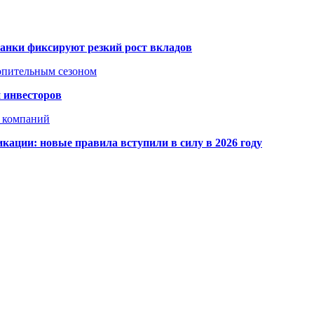
банки фиксируют резкий рост вкладов
топительным сезоном
 инвесторов
х компаний
кации: новые правила вступили в силу в 2026 году