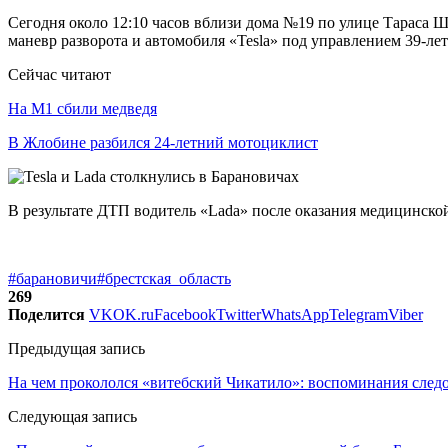
Сегодня около 12:10 часов вблизи дома №19 по улице Тараса 
маневр разворота и автомобиля «Tesla» под управлением 39-ле
Сейчас читают
На М1 сбили медведя
В Жлобине разбился 24-летний мотоциклист
В результате ДТП водитель «Lada» после оказания медицинско
#барановичи
#брестская_область
269
Поделится
VK
OK.ru
Facebook
Twitter
WhatsApp
Telegram
Viber
Предыдущая запись
На чем прокололся «витебский Чикатило»: воспоминания след
Следующая запись