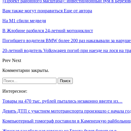
«Проект районного масштаба»: инвестиционный бум в Березовс
Вам также могут понравиться
Еще от автора
На М1 сбили медведя
В Жлобине разбился 24-летний мотоциклист
Погибшего водителя BMW более 200 раз наказывали за наруш
20-летний водитель Volkswagen погиб при наезде на лося на тр
Prev
Next
Комментарии закрыты.
Интересное:
Товары на 470 тыс. рублей пытались незаконно ввезти из…
Девять ДТП с участием мототранспорта произошло с начала г
Компьютерный томограф поставили в Каменецкую райбольни
Женская гандбольная команда из Бреста будет бороться в…